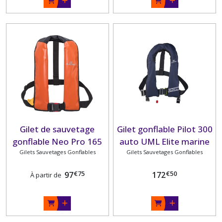
Gilet de sauvetage
Gilet gonflable Pilot 300
gonflable Neo Pro 165
auto UML Elite marine
hydrostatique housse
Gilets Sauvetages Gonflables
avec harnais et sous-
Gilets Sauvetages Gonflables
PVC PLASTIMO
cutale PLASTIMO
€
75
€
50
97
172
À partir de