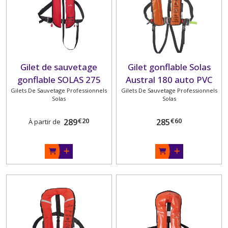
ELECTRONIQUE
(165)
CONFORT
ET
VIE
A
Gilet de sauvetage
Gilet gonflable Solas
BORD
gonflable SOLAS 275
Austral 180 auto PVC
(89)
Gilets De Sauvetage Professionnels
PLASTIMO
Gilets De Sauvetage Professionnels
orange avec harnais,
Solas
Solas
ELECTRICITE
sous-cutale et masque
(156)
anti-embrunts
€
20
€
60
289
285
À partir de
PLASTIMO
EAU
A
BORD
(111)
ACCASTILLAGE
(51)
PONT
GREEMENT