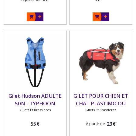
Gilet Hudson ADULTE
GILET POUR CHIEN ET
50N - TYPHOON
CHAT PLASTIMO OU
Gilets Et Brassieres
Gilets Et Brassieres
FORWATER
55
€
23
€
À partir de