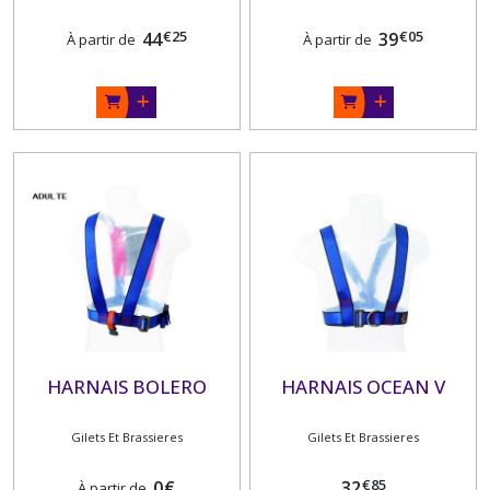
€
25
€
05
44
39
À partir de
À partir de
HARNAIS BOLERO
HARNAIS OCEAN V
Gilets Et Brassieres
Gilets Et Brassieres
€
85
0
€
32
À partir de