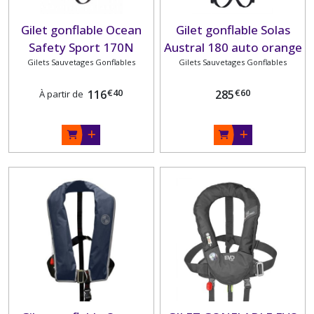
MATERIEL
PÊCHE
(14)
Gilet gonflable Ocean
Gilet gonflable Solas
Safety Sport 170N
Austral 180 auto orange
JOBE
Gilets Sauvetages Gonflables
Gilets Sauvetages Gonflables
HR tout équipé
SPORT
PLASTIMO
(1)
€
40
€
60
116
285
À partir de
EQUIPEMENTS
PLONGEE
ET
CHASSE
SOUS
MARINE
(38)
LOISIRS
(10)
FILET
DE
CHALUT
(2)