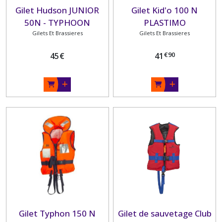
Gilet Hudson JUNIOR
Gilet Kid'o 100 N
50N - TYPHOON
PLASTIMO
Gilets Et Brassieres
Gilets Et Brassieres
€
90
45
€
41
Gilet Typhon 150 N
Gilet de sauvetage Club