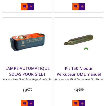
LAMPE AUTOMATIQUE
Kit 150 N pour
SOLAS POUR GILET
Percuteur UML manuel
Accessoires Gilet Sauvetage Gonflable
Accessoires Gilet Sauvetage Gonflable
CO² 33 gr + Clip UML
€
70
€
90
18
14