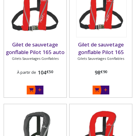
Gilet de sauvetage
Gilet de sauvetage
gonflable Pilot 165 auto
gonflable Pilot 165
Gilets Sauvetages Gonflables
et hydrostatique
automatique ROUGE
Gilets Sauvetages Gonflables
PLASTIMO
taille XXL PLASTIMO
€
50
€
90
104
98
À partir de