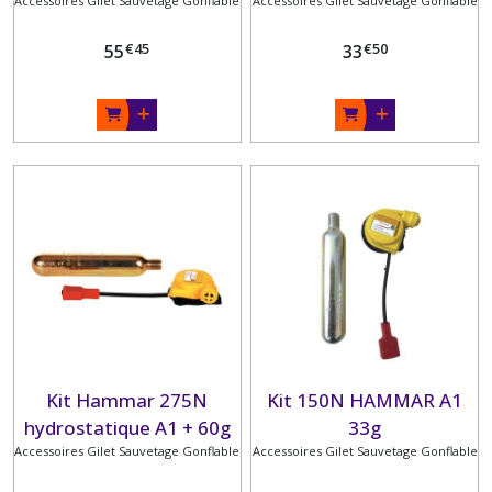
Accessoires Gilet Sauvetage Gonflable
33g
Accessoires Gilet Sauvetage Gonflable
€
45
€
50
55
33
Kit Hammar 275N
Kit 150N HAMMAR A1
hydrostatique A1 + 60g
33g
Accessoires Gilet Sauvetage Gonflable
Accessoires Gilet Sauvetage Gonflable