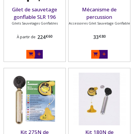
Gilet de sauvetage
Mécanisme de
gonflable SLR 196
percussion
Gilets Sauvetages Gonflables
PLASTIMO
Accessoires Gilet Sauvetage Gonflable
hydrostatique MA1EC
(vrac)
€
60
€
80
224
33
À partir de
Kit 275N de
Kit 180N de