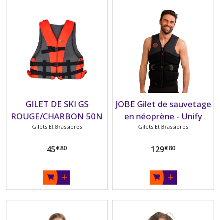
GILET DE SKI GS
JOBE Gilet de sauvetage
ROUGE/CHARBON 50N
en néoprène - Unify
Gilets Et Brassieres
IMNASA
Gilets Et Brassieres
€
80
€
80
45
129