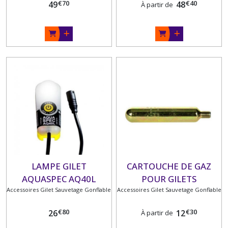
€
70
€
40
49
48
À partir de
LAMPE GILET
CARTOUCHE DE GAZ
AQUASPEC AQ40L
POUR GILETS
Accessoires Gilet Sauvetage Gonflable
BLISTER
Accessoires Gilet Sauvetage Gonflable
GONFLABLES
€
80
€
30
26
12
À partir de