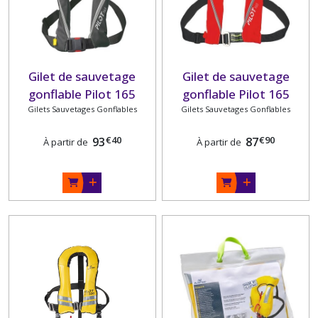
Gilet de sauvetage
Gilet de sauvetage
gonflable Pilot 165
gonflable Pilot 165
automatique PLASTIMO
Gilets Sauvetages Gonflables
Gilets Sauvetages Gonflables
manuel PLASTIMO
€
40
€
90
93
87
À partir de
À partir de