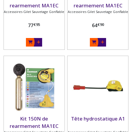
rearmement MA1EC
rearmement MA1EC
Accessoires Gilet Sauvetage Gonflable
60g
Accessoires Gilet Sauvetage Gonflable
38g
€
95
€
90
77
64
Kit 150N de
Tête hydrostatique A1
rearmement MA1EC