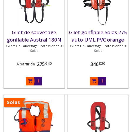
VOILERIE
(11)
MOTEURS
PARSUN
H.B
Gilet de sauvetage
Gilet gonflable Solas 275
THERMIQUES
gonflable Austral 180N
auto UML PVC orange
(34)
Gilets De Sauvetage Professionnels
SOLAS PLASTIMO
Gilets De Sauvetage Professionnels
avec harnais, sous-
Solas
Solas
ENTRETIEN
cutale et masque anti-
ET
embruns PLASTIMO
REPARATION
€
40
€
20
275
346
À partir de
(102)
ENTRETIEN
MOTEUR
(343)
Solas
PIECES
MECANIQUES
MOTEUR
YAMAHA
(53)