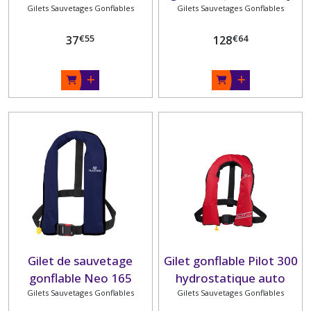
Gilets Sauvetages Gonflables
Gilets Sauvetages Gonflables
rouge PLASTIMO
€
55
€
64
37
128
Gilet de sauvetage
Gilet gonflable Pilot 300
gonflable Neo 165
hydrostatique auto
Gilets Sauvetages Gonflables
PLASTIMO
Hammar rouge avec
Gilets Sauvetages Gonflables