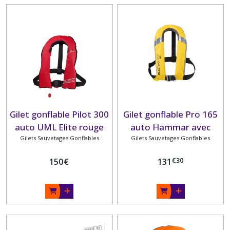
Gilet gonflable Pilot 300
Gilet gonflable Pro 165
auto UML Elite rouge
auto Hammar avec
Gilets Sauvetages Gonflables
avec sous-cutale
harnais et lampe flash
Gilets Sauvetages Gonflables
PLASTIMO
PLASTIMO
€
30
150
€
131