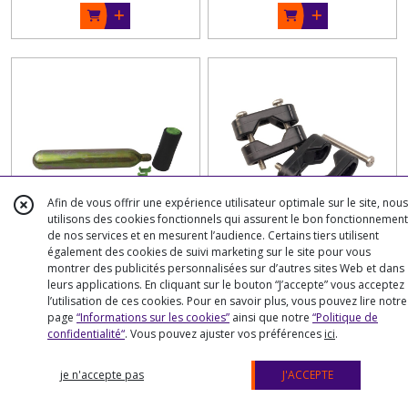
Afin de vous offrir une expérience utilisateur optimale sur le site, nous
utilisons des cookies fonctionnels qui assurent le bon fonctionnement
de nos services et en mesurent l’audience. Certains tiers utilisent
Kit de réarmement pour
Kit de montage sur
également des cookies de suivi marketing sur le site pour vous
montrer des publicités personnalisées sur d’autres sites Web et dans
bouée fer à cheval
balcon pour perche IOR
leurs applications. En cliquant sur le bouton “J’accepte” vous acceptez
gonflable automatique.
Recuperation Homme A La Mer
et bouée fer à cheval
Recuperation Homme A La Mer
l’utilisation de ces cookies. Pour en savoir plus, vous pouvez lire notre
page
“Informations sur les cookies”
ainsi que notre
“Politique de
gonflable.
€
90
€
80
confidentialité“
. Vous pouvez ajuster vos préférences
ici
.
32
7
je n'accepte pas
J'ACCEPTE