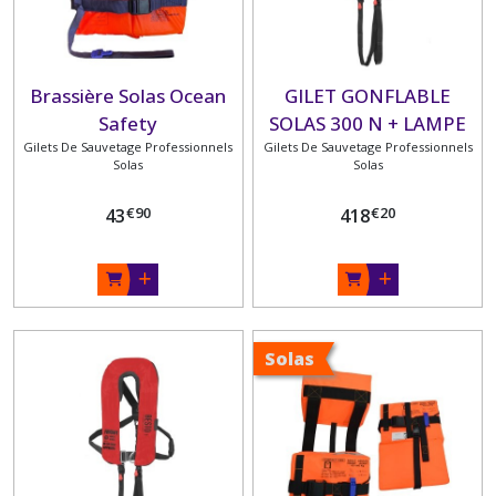
PIECES
MECANIQUES
MOTEUR
H.BORD
Brassière Solas Ocean
GILET GONFLABLE
HONDA
(14)
Safety
SOLAS 300 N + LAMPE
Gilets De Sauvetage Professionnels
Gilets De Sauvetage Professionnels
PIECES
Solas
Solas
MECANIQUES
MOTEUR
€
90
€
20
43
418
H.BORD
SUZUKI
(2)
ANODES
(193)
Solas
ENVIRONNEMENT
MOTEUR
(136)
PROPULSION
(17)