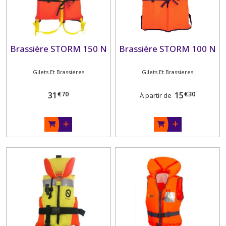
Brassière STORM 150 N
Brassière STORM 100 N
Gilets Et Brassieres
Gilets Et Brassieres
€
70
€
30
31
15
À partir de