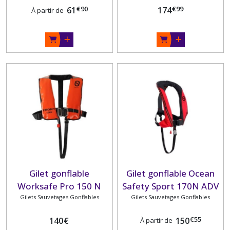
sous-cutale
€
90
€
99
61
174
À partir de
Gilet gonflable
Gilet gonflable Ocean
Worksafe Pro 150 N
Safety Sport 170N ADV
Gilets Sauvetages Gonflables
Gilets Sauvetages Gonflables
€
55
140
€
150
À partir de