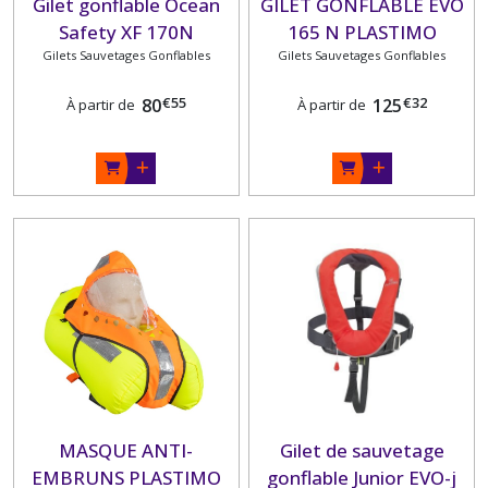
Gilet gonflable Ocean
GILET GONFLABLE EVO
FILETS
Safety XF 170N
165 N PLASTIMO
CATAMARAN
Gilets Sauvetages Gonflables
Gilets Sauvetages Gonflables
(1)
€
55
€
32
80
125
PAIEMENT
À partir de
À partir de
(1)
Afficher
les
résultats
MASQUE ANTI-
Gilet de sauvetage
EMBRUNS PLASTIMO
gonflable Junior EVO-j