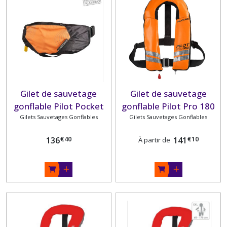
Gilet de sauvetage
Gilet de sauvetage
gonflable Pilot Pocket
gonflable Pilot Pro 180
Gilets Sauvetages Gonflables
PLASTIMO
Gilets Sauvetages Gonflables
PLASTIMO
€
40
€
10
136
141
À partir de