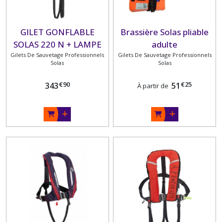
GUY
COTTEN
GILET GONFLABLE
Brassière Solas pliable
VÊTEMENTS
PROFESSIONNELS
SOLAS 220 N + LAMPE
adulte
ET
Gilets De Sauvetage Professionnels
Gilets De Sauvetage Professionnels
PARTICULIERS
Solas
Solas
(17)
€
90
€
25
343
51
À partir de
SACS
ETANCHES
(8)
VÊTEMENTS
MARINS
HUBLOT
(12)
BOTTES
ET
CHAUSSURES
(13)