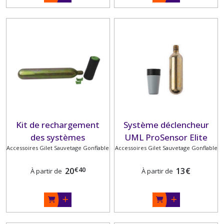
Kit de rechargement
Système déclencheur
des systèmes
UML ProSensor Elite
Accessoires Gilet Sauvetage Gonflable
automatiques UML
Accessoires Gilet Sauvetage Gonflable
MK5 et ProSensor :
€
40
20
13
€
À partir de
À partir de
cartouche + déclencheur
+ clip