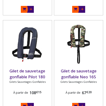
Gilet de sauvetage
Gilet de sauvetage
gonflable Pilot 180
gonflable Neo 165
Gilets Sauvetages Gonflables
PLASTIMO
Fisherman PLASTIMO
Gilets Sauvetages Gonflables
€
15
€
20
108
67
À partir de
À partir de