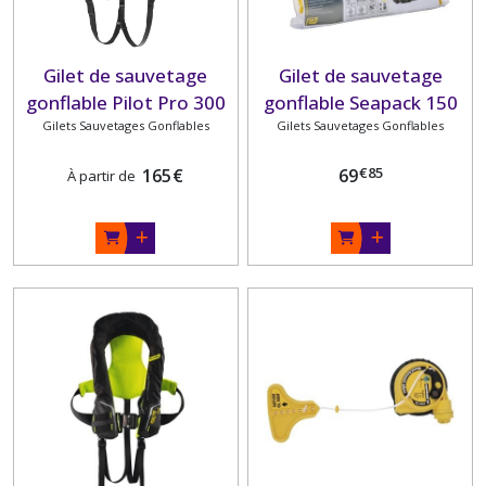
Gilet de sauvetage
Gilet de sauvetage
gonflable Pilot Pro 300
gonflable Seapack 150
Gilets Sauvetages Gonflables
PLASTIMO
Gilets Sauvetages Gonflables
PLASTIMO
€
85
165
€
69
À partir de