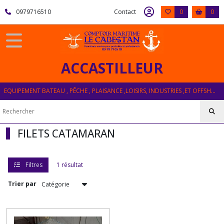
Fermer
0979716510
Contact
0
0
FILTRES
Tous
ACCASTILLEUR
les
produits
EQUIPEMENT BATEAU , PÊCHE , PLAISANCE ,LOISIRS, INDUSTRIES ,ET OFFSHORE
FILETS
CATAMARAN
FILETS CATAMARAN
Afficher
les
résultats
Filtres
1 résultat
Trier par