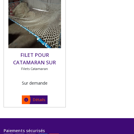
FILET POUR
CATAMARAN SUR
Filets Catamaran
MESURE
Sur demande
Détails
Paiements sécurisés