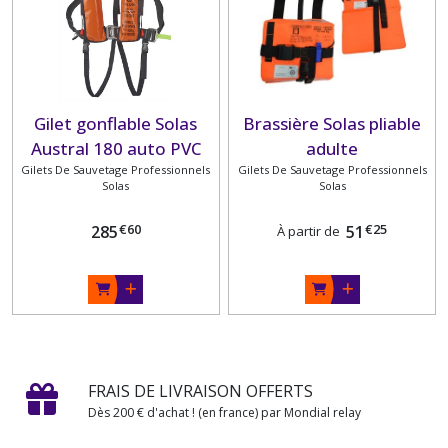
Gilet gonflable Solas
Brassière Solas pliable
Austral 180 auto PVC
adulte
Gilets De Sauvetage Professionnels
orange avec harnais,
Gilets De Sauvetage Professionnels
Solas
Solas
sous-cutale et masque
anti-embrunts
€
60
€
25
285
51
À partir de
PLASTIMO
FRAIS DE LIVRAISON OFFERTS
Dès 200 € d'achat ! (en france) par Mondial relay