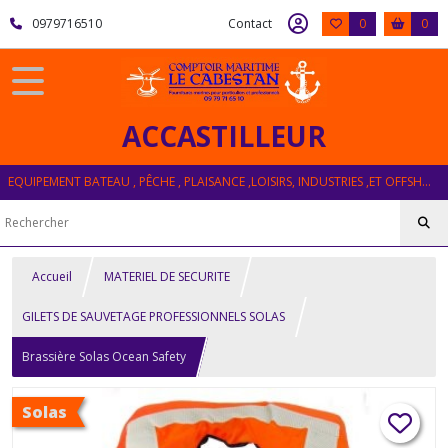
0979716510
Contact
0
0
ACCASTILLEUR
EQUIPEMENT BATEAU , PÊCHE , PLAISANCE ,LOISIRS, INDUSTRIES ,ET OFFSHORE
Accueil
MATERIEL DE SECURITE
GILETS DE SAUVETAGE PROFESSIONNELS SOLAS
Brassière Solas Ocean Safety
Solas