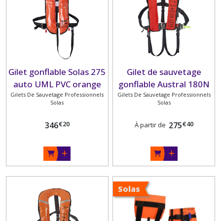
Gilet gonflable Solas 275
Gilet de sauvetage
auto UML PVC orange
gonflable Austral 180N
Gilets De Sauvetage Professionnels
avec harnais, sous-
Gilets De Sauvetage Professionnels
SOLAS PLASTIMO
Solas
Solas
cutale et masque anti-
embruns PLASTIMO
€
20
€
40
346
275
À partir de
Solas