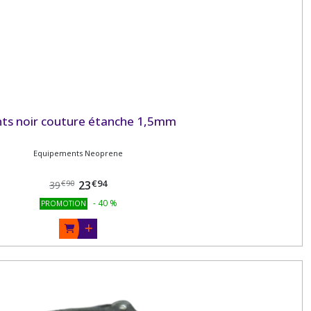
ts noir couture étanche 1,5mm
Equipements Neoprene
€
94
23
€
90
39
-
40
%
PROMOTION