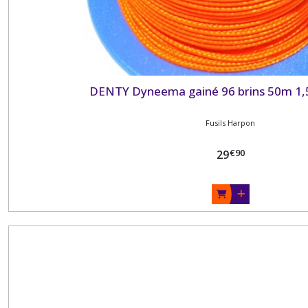
DENTY Dyneema gainé 96 brins 50m 1
Fusils Harpon
€
90
29