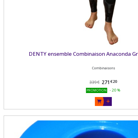
DENTY ensemble Combinaison Anaconda Gris
Combinaisons
€
20
271
339
€
-
20
%
PROMOTION