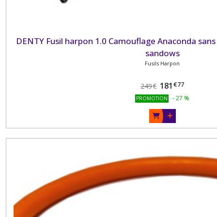
DENTY Fusil harpon 1.0 Camouflage Anaconda sans
sandows
Fusils Harpon
€
77
181
249
€
-
27
%
PROMOTION