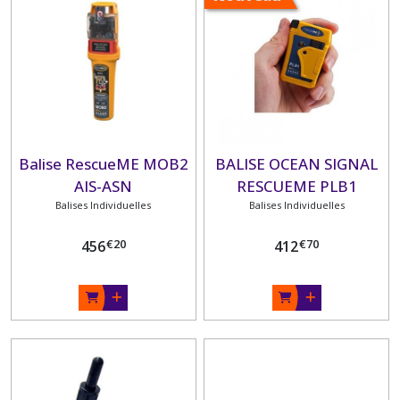
Afficher
les
résultats
Balise RescueME MOB2
BALISE OCEAN SIGNAL
AIS-ASN
RESCUEME PLB1
Balises Individuelles
PERSONNELLE
Balises Individuelles
€
20
€
70
456
412