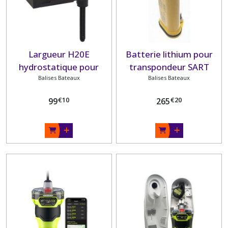
Largueur H20E
Batterie lithium pour
hydrostatique pour
transpondeur SART
balise EPIRB.
Balises Bateaux
Balises Bateaux
S100
€
10
€
20
99
265