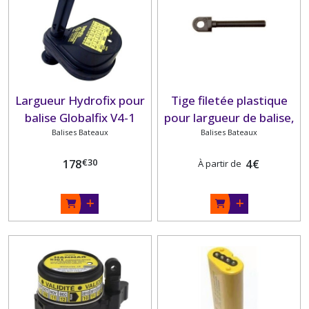
Largueur Hydrofix pour
Tige filetée plastique
balise Globalfix V4-1
pour largueur de balise,
Balises Bateaux
modèle standard.
Balises Bateaux
€
30
178
4
€
À partir de