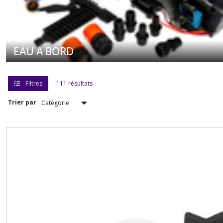
les
résultats
EAU A BORD
Filtres
111 résultats
Trier par