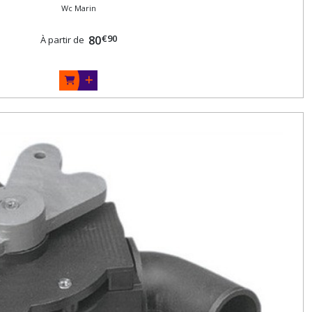
Wc Marin
€
90
80
À partir de