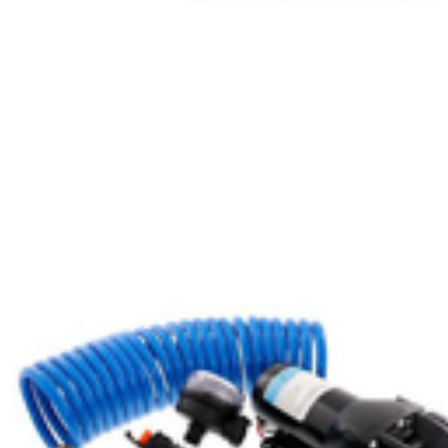
ET
ACCESSOIRES
(31)
PLOMBERIE
(5)
ROBINET
ET
DOUCHETTE
(13)
EVIERS
(9)
POMPE
DE
LAVAGE
(6)
Afficher