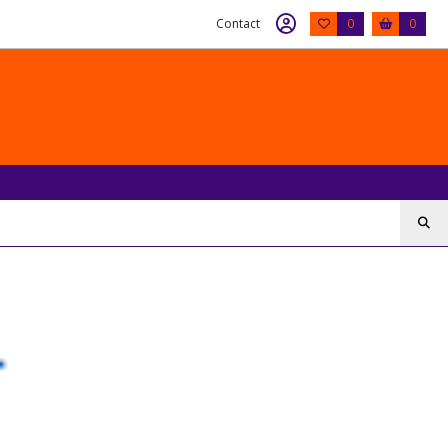
Contact
0
0