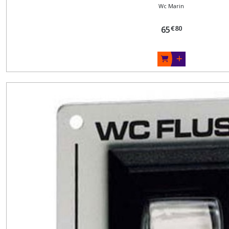
Wc Marin
€
80
65