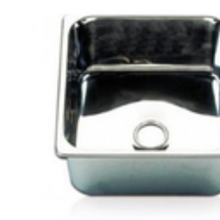
FILTRE
A
EAU
DE
MER
(12)
GROUPES
D'EAU
(3)
Pompe
multi-
service
(6)
POMPES
DE
CALES
ET
POMPE
A
PIED