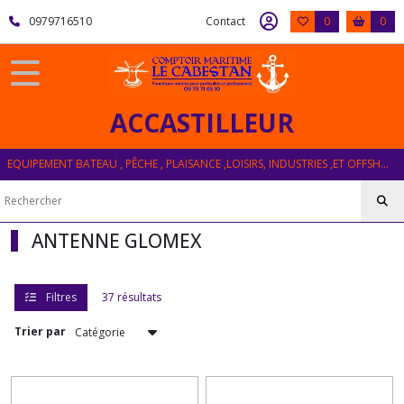
Fermer
0979716510
Contact
0
0
FILTRES
Tous
ACCASTILLEUR
les
produits
EQUIPEMENT BATEAU , PÊCHE , PLAISANCE ,LOISIRS, INDUSTRIES ,ET OFFSHORE
ELECTRONIQUE
ANTENNE
GLOMEX
ANTENNE GLOMEX
ANTENNE
VHF
(16)
Filtres
37 résultats
Trier par
ANTENNE
INTERNET
(7)