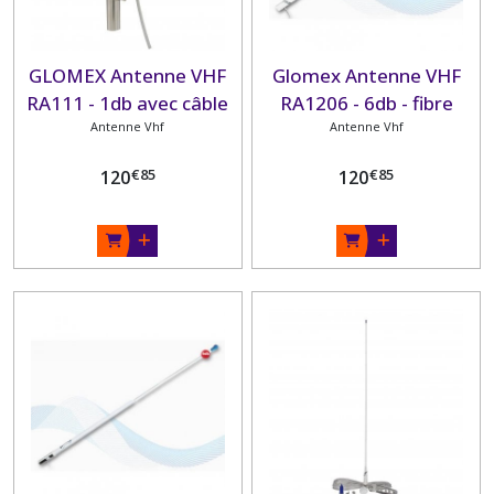
GLOMEX Antenne VHF
Glomex Antenne VHF
RA111 - 1db avec câble
RA1206 - 6db - fibre
18m - caoutchouc 0,14
Antenne Vhf
2,4m avec câble 4,5m
Antenne Vhf
m
embase nylon
€
85
€
85
120
120