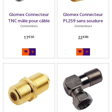
Glomex Connecteur
Glomex Connecteur
TNC mâle pour câble
PL259 sans soudure
RG58C/U
Connecteurs
plaqué or pour câble
Connecteurs
RG58C/U
€
30
€
80
17
22