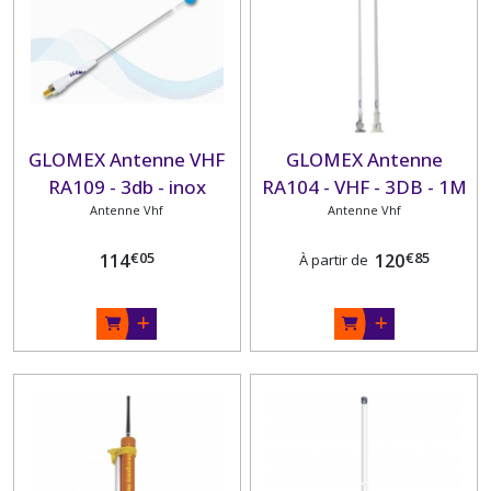
GLOMEX Antenne VHF
GLOMEX Antenne
RA109 - 3db - inox
RA104 - VHF - 3DB - 1M
0,90m sans câble pour
Antenne Vhf
(3') - FIBRE DE VERRE -
Antenne Vhf
voilier
SUPPORT
€
05
€
85
114
120
À partir de
BIDIRECTIONNEL EN
NYLON ou INOX
INTÉGRÉ -