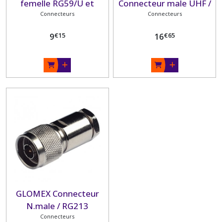
femelle RG59/U et
Connecteur male UHF /
V9135 plaqué or
Connecteurs
RG58C/U
Connecteurs
€
15
€
65
9
16
GLOMEX Connecteur
N.male / RG213
Connecteurs