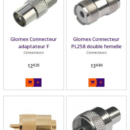
Glomex Connecteur
Glomex Connecteur
adaptateur F
PL258 double femelle
femelle/IEC 9.5mm pour
Connecteurs
pour PL259
Connecteurs
câble TV
€
35
€
60
12
13