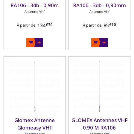
RA106 - 3db - 0,90m
RA106 - 3db - 0,90mm
avec câble 4,5m pour
Antenne Vhf
sans câble pour vedette
Antenne Vhf
RIB (zodiac et bateaux
€
70
€
10
134
85
À partir de
À partir de
pneumatiques)
Glomex Antenne
GLOMEX Antennes VHF
Glomeasy VHF
0.90 M RA106
Antenne Vhf
Antenne Vhf