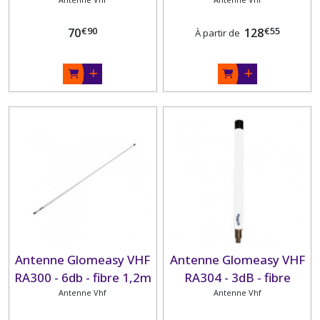
RA106SLSFME - 3dB -
inox 0.90m
€
90
€
55
70
128
À partir de
Antenne Glomeasy VHF
Antenne Glomeasy VHF
RA300 - 6db - fibre 1,2m
RA304 - 3dB - fibre
Antenne Vhf
Antenne Vhf
0.25m