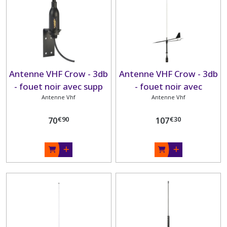
Antenne VHF Crow - 3db
Antenne VHF Crow - 3db
- fouet noir avec supp
- fouet noir avec
Antenne Vhf
ort
girouette -
Antenne Vhf
€
90
€
30
70
107