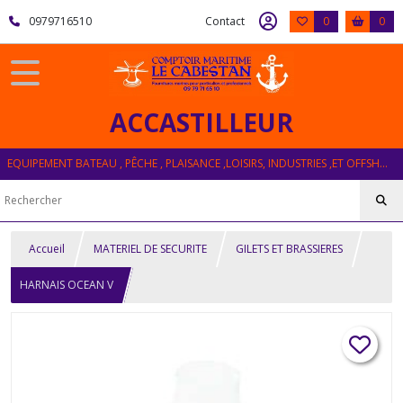
0979716510
Contact
0
0
ACCASTILLEUR
EQUIPEMENT BATEAU , PÊCHE , PLAISANCE ,LOISIRS, INDUSTRIES ,ET OFFSHORE
Accueil
MATERIEL DE SECURITE
GILETS ET BRASSIERES
HARNAIS OCEAN V