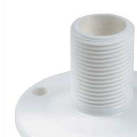
MOTEUR
(10)
ANTENNES
VOILIER
(11)
ANTENNE
TV
(7)
ANTENNE
AIS
(3)
Afficher
les
résultats