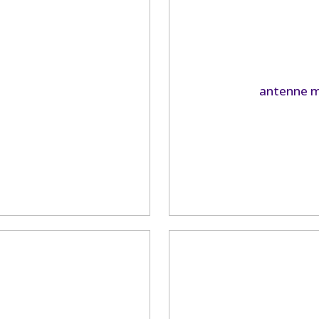
n
antenne m