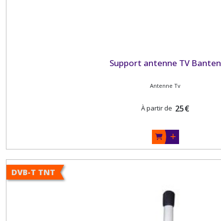
Support antenne TV Bante
Antenne Tv
25
€
À partir de
DVB-T TNT