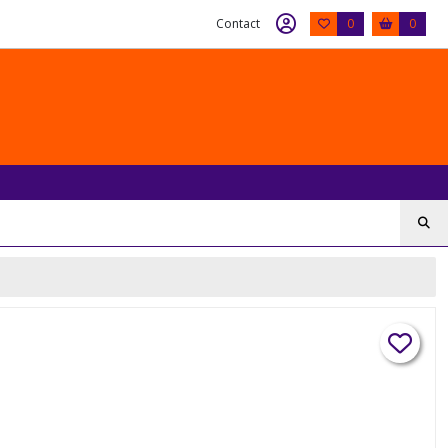
Contact
0
0