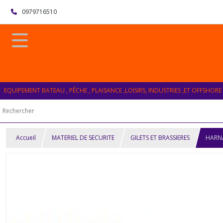
0979716510
EQUIPEMENT BATEAU , PÊCHE , PLAISANCE ,LOISIRS, INDUSTRIES ,ET OFFSHORE
Accueil
MATERIEL DE SECURITE
GILETS ET BRASSIERES
HARN