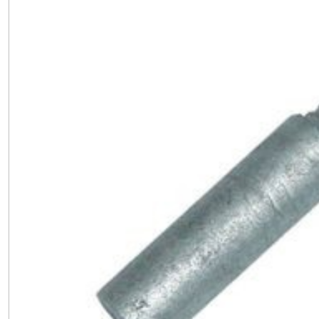
CATERPILLAR
(1)
ANODE
CUMMINS
(1)
ANODES
GENERAL
MOTORS
(4)
ANODES
HONDA
(7)
ANODES
OMC/JOHNSON/EVINRUDE
(20)