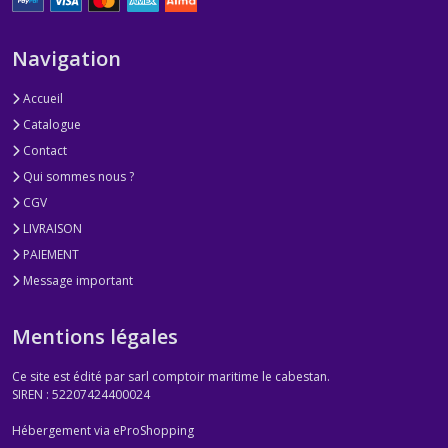
SUZUKI
(13)
Navigation
ANODES
Accueil
TOHATSU
Catalogue
(8)
Contact
Qui sommes nous ?
ANODES
CGV
YAMAHA
(47)
LIVRAISON
PAIEMENT
Message important
ANODES
YANMAR
(10)
Mentions légales
Ce site est édité par sarl comptoir maritime le cabestan.
ANODES
SIREN : 52207424400024
VOLVO
(25)
Hébergement via eProShopping