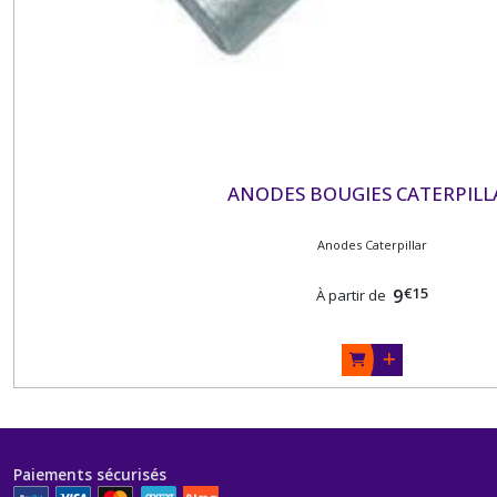
ANODES
MERCURY/MARINER/MERCRUISER
(37)
ANODE
PERKINS
ANODES BOUGIES CATERPILL
(1)
Anodes Caterpillar
ANODES
RENAULT-
€
15
9
À partir de
COUACH
(3)
ANODE
SELVA
(2)
Paiements sécurisés
ANODES