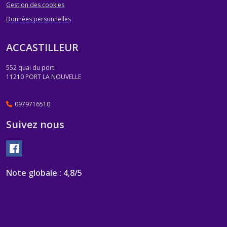
Gestion des cookies
ECROUS
Données personnelles
ANODIQUES
LIGNE
D'ARBRE
ACCASTILLEUR
(1)
552 quai du port
11210
PORT LA NOUVELLE
Afficher
les
0979716510
résultats
Suivez nous
Note globale : 4,8/5