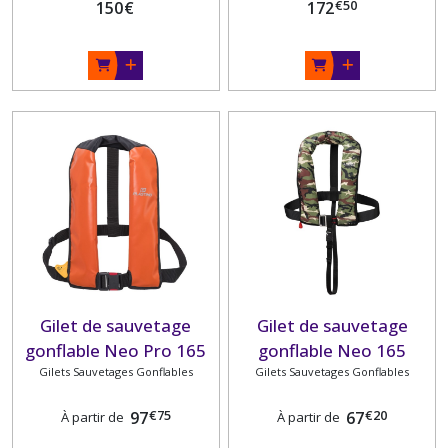
€
50
150
€
172
Gilet de sauvetage
Gilet de sauvetage
gonflable Neo Pro 165
gonflable Neo 165
hydrostatique housse
Gilets Sauvetages Gonflables
Fisherman PLASTIMO
Gilets Sauvetages Gonflables
PVC PLASTIMO
€
75
€
20
97
67
À partir de
À partir de