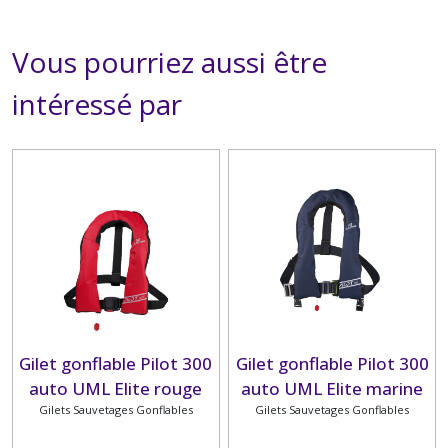
Vous pourriez aussi être
intéressé par
Gilet gonflable Pilot 300
Gilet gonflable Pilot 300
auto UML Elite rouge
auto UML Elite marine
Gilets Sauvetages Gonflables
avec sous-cutale
avec harnais et sous-
Gilets Sauvetages Gonflables
PLASTIMO
cutale PLASTIMO