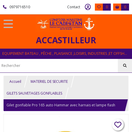
0979716510
Contact
0
0
ACCASTILLEUR
EQUIPEMENT BATEAU , PÊCHE , PLAISANCE ,LOISIRS, INDUSTRIES ,ET OFFSHORE
Accueil
MATERIEL DE SECURITE
GILETS SAUVETAGES GONFLABLES
Gilet gonflable Pro 165 auto Hammar avec harnais et lampe flash
PLASTIMO