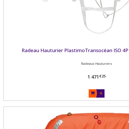
Radeau Hauturier PlastimoTransocéan ISO 4P 
Radeaux Hauturiers
€
25
1 471