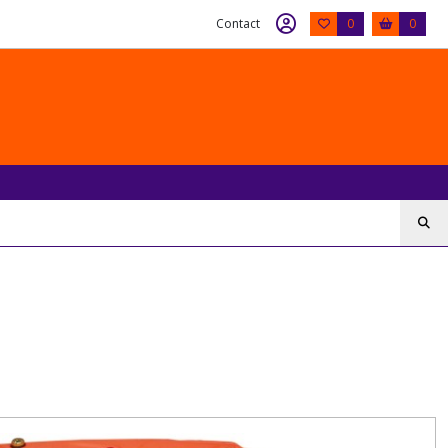
Contact
0
0