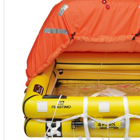
HAUTURIERS
(7)
RADEAUX
SOLAS
(2)
Afficher
les
résultats