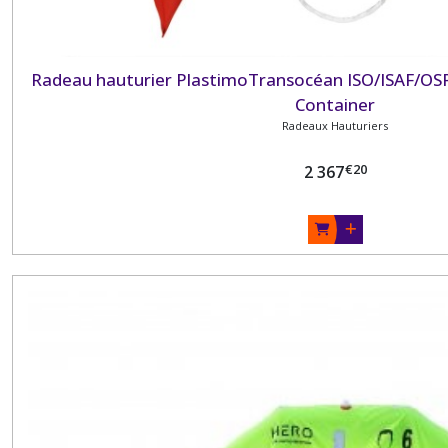
Radeau hauturier PlastimoTransocéan ISO/ISAF/OS
Container
Radeaux Hauturiers
€
20
2 367