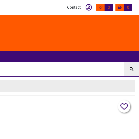
Contact
0
0