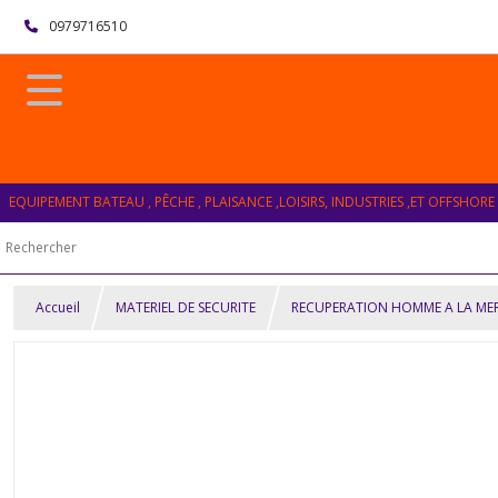
0979716510
EQUIPEMENT BATEAU , PÊCHE , PLAISANCE ,LOISIRS, INDUSTRIES ,ET OFFSHORE
Accueil
MATERIEL DE SECURITE
RECUPERATION HOMME A LA ME