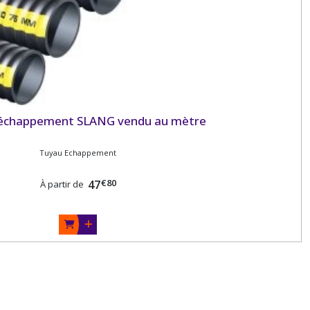
'échappement SLANG vendu au mètre
Tuyau Echappement
€
80
47
À partir de