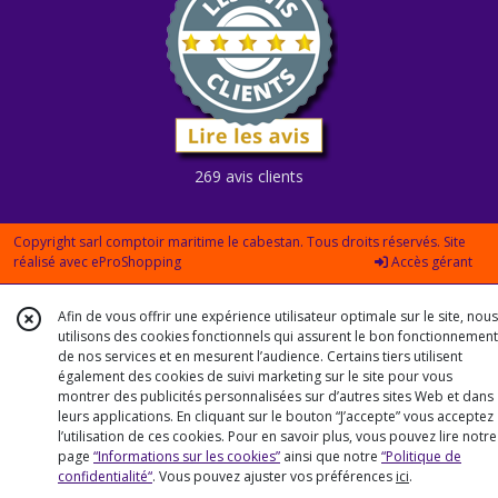
269 avis clients
Copyright sarl comptoir maritime le cabestan. Tous droits réservés. Site
réalisé avec
eProShopping
Accès gérant
Afin de vous offrir une expérience utilisateur optimale sur le site, nous
utilisons des cookies fonctionnels qui assurent le bon fonctionnement
de nos services et en mesurent l’audience. Certains tiers utilisent
également des cookies de suivi marketing sur le site pour vous
montrer des publicités personnalisées sur d’autres sites Web et dans
leurs applications. En cliquant sur le bouton “J’accepte” vous acceptez
l’utilisation de ces cookies. Pour en savoir plus, vous pouvez lire notre
page
“Informations sur les cookies”
ainsi que notre
“Politique de
confidentialité“
. Vous pouvez ajuster vos préférences
ici
.