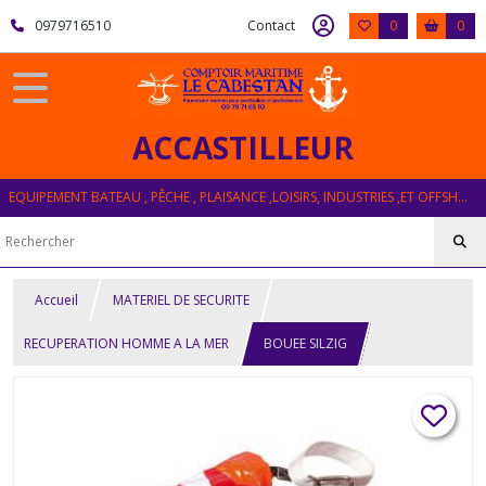
0979716510
Contact
0
0
ACCASTILLEUR
EQUIPEMENT BATEAU , PÊCHE , PLAISANCE ,LOISIRS, INDUSTRIES ,ET OFFSHORE
Accueil
MATERIEL DE SECURITE
RECUPERATION HOMME A LA MER
BOUEE SILZIG