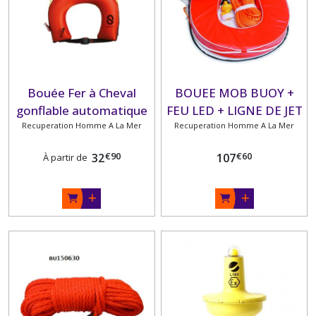
Bouée Fer à Cheval
BOUEE MOB BUOY +
gonflable automatique
FEU LED + LIGNE DE JET
avec lampe et housse
Recuperation Homme A La Mer
Recuperation Homme A La Mer
€
90
€
60
32
107
À partir de