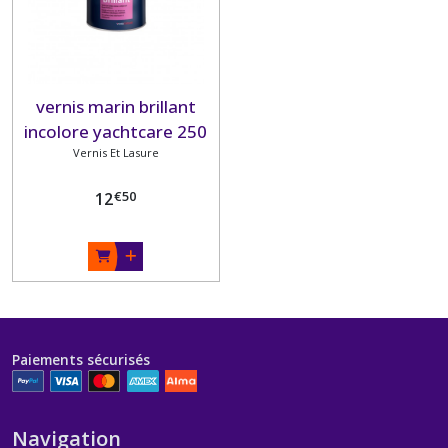
vernis marin brillant
incolore yachtcare 250
Vernis Et Lasure
ML
€
50
12
Paiements sécurisés
Navigation