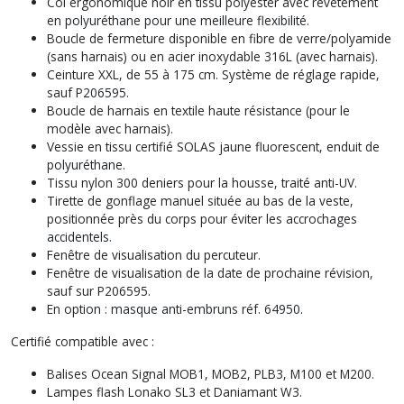
Col ergonomique noir en tissu polyester avec revêtement
en polyuréthane pour une meilleure flexibilité.
Boucle de fermeture disponible en fibre de verre/polyamide
(sans harnais) ou en acier inoxydable 316L (avec harnais).
Ceinture XXL, de 55 à 175 cm. Système de réglage rapide,
sauf P206595.
Boucle de harnais en textile haute résistance (pour le
modèle avec harnais).
Vessie en tissu certifié SOLAS jaune fluorescent, enduit de
polyuréthane.
Tissu nylon 300 deniers pour la housse, traité anti-UV.
Tirette de gonflage manuel située au bas de la veste,
positionnée près du corps pour éviter les accrochages
accidentels.
Fenêtre de visualisation du percuteur.
Fenêtre de visualisation de la date de prochaine révision,
sauf sur P206595.
En option : masque anti-embruns réf. 64950.
Certifié compatible avec :
Balises Ocean Signal MOB1, MOB2, PLB3, M100 et M200.
Lampes flash Lonako SL3 et Daniamant W3.