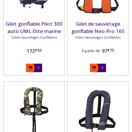
Gilet gonflable Pilot 300
Gilet de sauvetage
auto UML Elite marine
gonflable Neo Pro 165
avec harnais et sous-
Gilets Sauvetages Gonflables
hydrostatique housse
Gilets Sauvetages Gonflables
cutale PLASTIMO
PVC PLASTIMO
€
50
€
75
172
97
À partir de