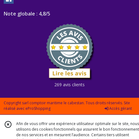
Note globale : 4,8/5
269 avis clients
Copyright sarl comptoir maritime le cabestan. Tous droits réservés. Site
réalisé avec
eProShopping
Accès gérant
Afin de vous offrir une expérience utilisateur optimale sur le site, nous
utilisons des cookies fonctionnels qui assurent le bon fonctionnement
de nos services et en mesurent l’audience. Certains tiers utilisent