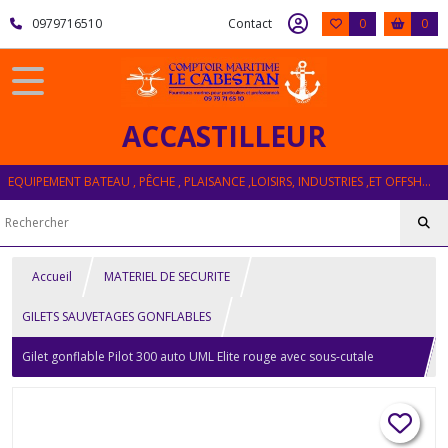
0979716510
Contact
0
0
ACCASTILLEUR
EQUIPEMENT BATEAU , PÊCHE , PLAISANCE ,LOISIRS, INDUSTRIES ,ET OFFSHORE
Accueil
MATERIEL DE SECURITE
GILETS SAUVETAGES GONFLABLES
Gilet gonflable Pilot 300 auto UML Elite rouge avec sous-cutale
PLASTIMO