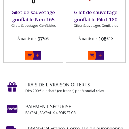
Gilet de sauvetage
Gilet de sauvetage
gonflable Neo 165
gonflable Pilot 180
Fisherman PLASTIMO
Gilets Sauvetages Gonflables
Gilets Sauvetages Gonflables
PLASTIMO
€
20
€
15
67
108
À partir de
À partir de
FRAIS DE LIVRAISON OFFERTS
Dès 200 € d'achat ! (en france) par Mondial relay
PAIEMENT SÉCURISÉ
PAYPAL ,PAYPAL X 4 FOIS ET CB
LIVRAISON France, Corse, Union européenne,