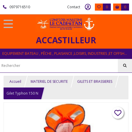
0979716510
Contact
0
0
ACCASTILLEUR
EQUIPEMENT BATEAU , PÊCHE , PLAISANCE ,LOISIRS, INDUSTRIES ,ET OFFSHORE
Accueil
MATERIEL DE SECURITE
GILETS ET BRASSIERES
Gilet Typhon 150 N