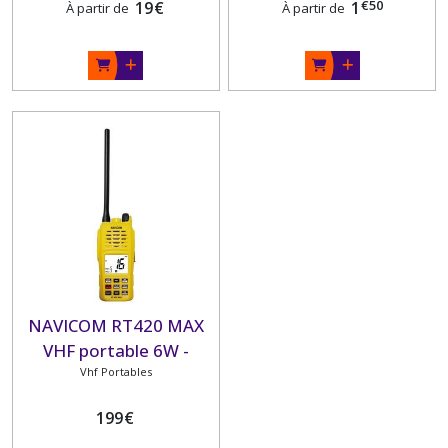
€
50
19
€
1
À partir de
À partir de
NAVICOM RT420 MAX
VHF portable 6W -
Etanche IPX 7 et
Vhf Portables
flottante
199
€