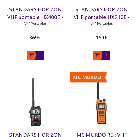
STANDARS HORIZON
STANDARS HORIZON
VHF portable HX400E -
VHF portable HX210E -
étanche avec canaux
Vhf Portables
étanche - flottante 6W
Vhf Portables
programmables
avec radio FM
369
€
169
€
MC MURDO
STANDARS HORIZON
MC MURDO R5 : VHF