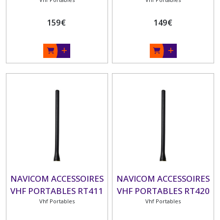
220V- câble USB
IPX6, flottante
159
€
149
€
NAVICOM ACCESSOIRES
NAVICOM ACCESSOIRES
VHF PORTABLES RT411
VHF PORTABLES RT420
Vhf Portables
/ RT420DSC ET
Vhf Portables
RT430BT