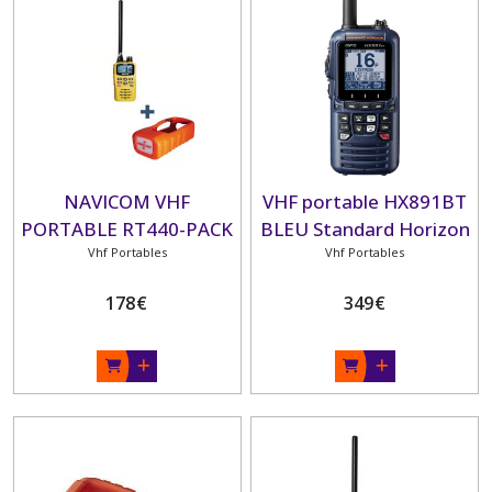
Afficher
les
résultats
NAVICOM VHF
VHF portable HX891BT
PORTABLE RT440-PACK
BLEU Standard Horizon
Vhf Portables
GPS- ATIS
Vhf Portables
178
€
349
€