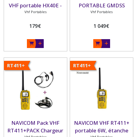
VHF portable HX40E -
PORTABLE GMDSS
ultra compacte
Vhf Portables
Vhf Portables
-étanche - flottante
179
€
1 049
€
RT411+
RT411+
NAVICOM Pack VHF
NAVICOM VHF RT411+
RT411+PACK Chargeur
portable 6W, étanche
Vhf Portables
Vhf Portables