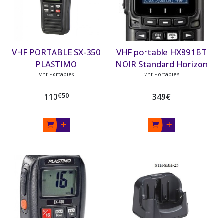
VHF PORTABLE SX-350
VHF portable HX891BT
PLASTIMO
NOIR Standard Horizon
Vhf Portables
GPS- ATIS
Vhf Portables
€
50
110
349
€