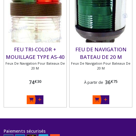
DE
20
M
(6)
COUPE
BATTERIE
ET
FEU TRI-COLOR +
FEU DE NAVIGATION
COUPLEURS
MOUILLAGE TYPE AS-40
BATEAU DE 20 M
(12)
Feux De Navigation Pour Bateaux De
Feux De Navigation Pour Bateaux De
20 M
20 M
INTERRUPTEURS
ET
€
30
€
75
74
36
À partir de
VOYANTS
(12)
REPARTITEURS
DE
CHARGE
(2)
Paiements sécurisés