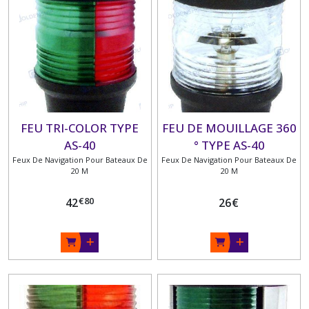
DE
12
METRES
(26)
FEUX
DE
NAVIGATION
POUR
FEU TRI-COLOR TYPE
FEU DE MOUILLAGE 360
BATEAUX
AS-40
° TYPE AS-40
DE
MOINS
Feux De Navigation Pour Bateaux De
Feux De Navigation Pour Bateaux De
DE
20 M
20 M
20
M
€
80
42
26
€
(9)
FEUX
DE
NAVIGATION
POUR
BATEAUX