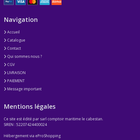
PROJECTEURS
MANUELS
Navigation
(5)
Accueil
CHARGEURS
Catalogue
(10)
Contact
Qui sommes nous ?
PRISES
CGV
DE
LIVRAISON
QUAI
ET
PAIEMENT
DE
Message important
PONT
(10)
Mentions légales
ECLAIRAGE
Ce site est édité par sarl comptoir maritime le cabestan.
INTERIEUR
SIREN : 52207424400024
(7)
Hébergement via eProShopping