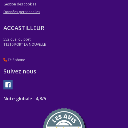
Gestion des cookies
OUTILLAGE
(1)
Données personnelles
ACCASTILLEUR
LAMPES
FRONTALES
(8)
552 quai du port
11210
PORT LA NOUVELLE
LAMPES
TORCHES
Téléphone
(7)
Suivez nous
Afficher
les
Note globale : 4,8/5
résultats