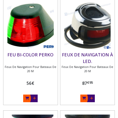
NAVIGATION
HOMOLOGUES
MARINE
MARCHANDE
DHR
35
SOLAS
(7)
FEUX
FEU BI-COLOR PERKO
FEUX DE NAVIGATION À
NAVIGATION
LED.
HOMOLOGUES
DHR55
Feux De Navigation Pour Bateaux De
Feux De Navigation Pour Bateaux De
(3)
20 M
20 M
€
95
56
€
87
FEUX
DE
NAVIGATION
POUR
BATEAU
DE
MOINS