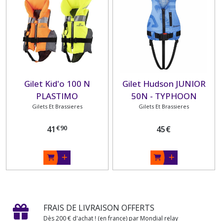
Gilet Kid'o 100 N
Gilet Hudson JUNIOR
PLASTIMO
50N - TYPHOON
Gilets Et Brassieres
Gilets Et Brassieres
€
90
41
45
€
FRAIS DE LIVRAISON OFFERTS
Dès 200 € d'achat ! (en france) par Mondial relay