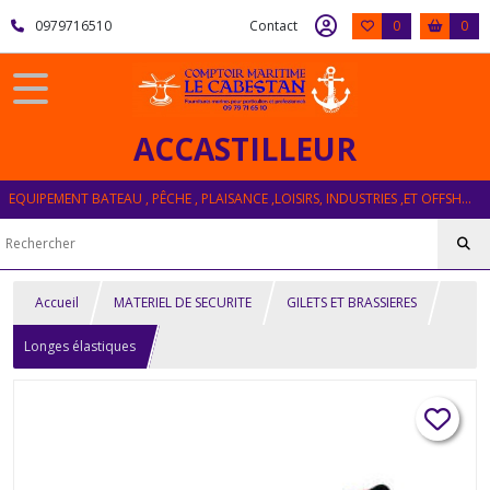
0979716510
Contact
0
0
ACCASTILLEUR
EQUIPEMENT BATEAU , PÊCHE , PLAISANCE ,LOISIRS, INDUSTRIES ,ET OFFSHORE
Accueil
MATERIEL DE SECURITE
GILETS ET BRASSIERES
Longes élastiques