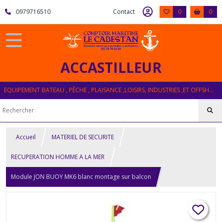
0979716510
Contact
0
0
ACCASTILLEUR
EQUIPEMENT BATEAU , PÊCHE , PLAISANCE ,LOISIRS, INDUSTRIES ,ET OFFSHORE
Accueil
MATERIEL DE SECURITE
RECUPERATION HOMME A LA MER
Module JON BUOY MK6 blanc montage sur balcon