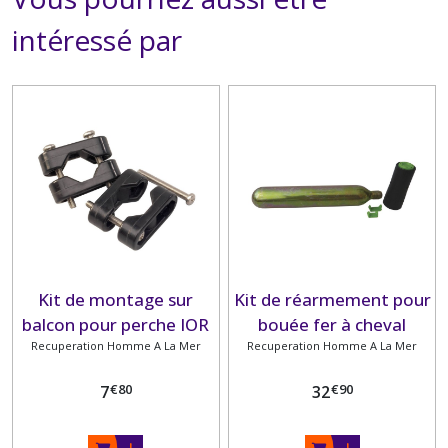
intéressé par
Kit de montage sur
Kit de réarmement pour
balcon pour perche IOR
bouée fer à cheval
et bouée fer à cheval
Recuperation Homme A La Mer
gonflable automatique.
Recuperation Homme A La Mer
gonflable.
€
80
€
90
7
32