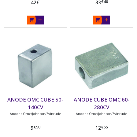
€
40
42
€
33
ANODE OMC CUBE 50-
ANODE CUBE OMC 60-
140CV
280CV
Anodes Omc/Johnson/Evinrude
Anodes Omc/Johnson/Evinrude
€
90
€
55
9
12