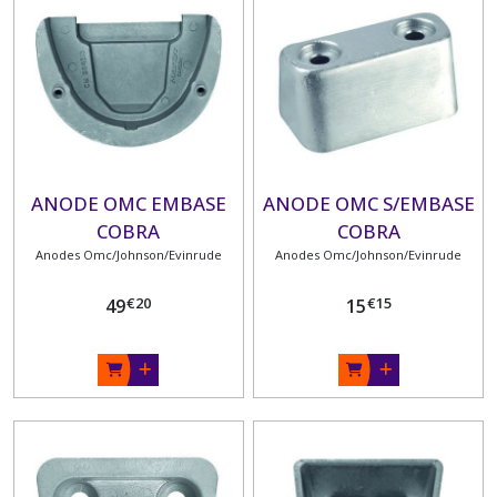
CATERPILLAR
(1)
ANODE
CUMMINS
(1)
ANODE OMC EMBASE
ANODE OMC S/EMBASE
ANODES
GENERAL
COBRA
COBRA
MOTORS
Anodes Omc/Johnson/Evinrude
Anodes Omc/Johnson/Evinrude
(4)
€
20
€
15
49
15
ANODES
HONDA
(7)
ANODES
OMC/JOHNSON/EVINRUDE
(20)