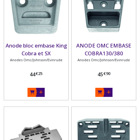
ANODES
MERCURY/MARINER/MERCRUISER
(37)
ANODE
Anode bloc embase King
ANODE OMC EMBASE
PERKINS
Cobra et SX
COBRA130/380
(1)
Anodes Omc/Johnson/Evinrude
Anodes Omc/Johnson/Evinrude
ANODES
€
25
€
90
44
45
RENAULT-
COUACH
(3)
ANODE
SELVA
(2)
ANODES