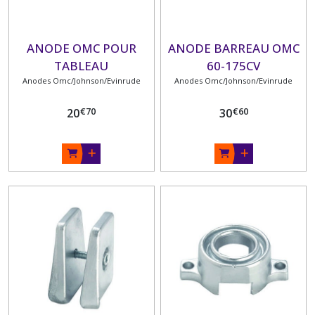
ECROUS
ANODIQUES
LIGNE
ANODE OMC POUR
ANODE BARREAU OMC
D'ARBRE
TABLEAU
60-175CV
(1)
Anodes Omc/Johnson/Evinrude
Anodes Omc/Johnson/Evinrude
€
70
€
60
20
30
Afficher
les
résultats