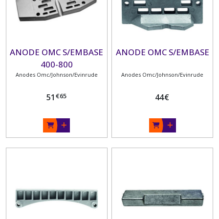
SUZUKI
(13)
ANODES
ANODE OMC S/EMBASE
ANODE OMC S/EMBASE
TOHATSU
(8)
400-800
Anodes Omc/Johnson/Evinrude
Anodes Omc/Johnson/Evinrude
ANODES
€
65
51
44
€
YAMAHA
(47)
ANODES
YANMAR
(10)
ANODES
VOLVO
(25)