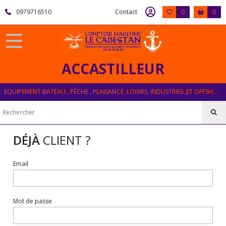
0979716510
Contact
0
0
ACCASTILLEUR
EQUIPEMENT BATEAU , PÊCHE , PLAISANCE ,LOISIRS, INDUSTRIES ,ET OFFSHORE
DÉJÀ
CLIENT ?
Email
Mot de passe