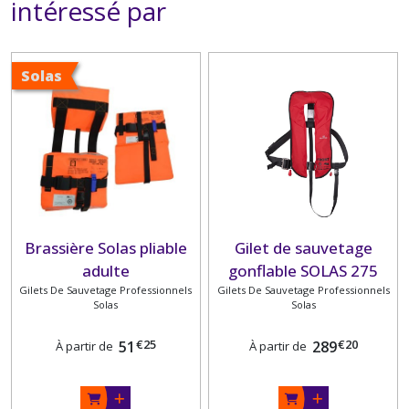
intéressé par
Solas
Brassière Solas pliable
Gilet de sauvetage
adulte
gonflable SOLAS 275
Gilets De Sauvetage Professionnels
Gilets De Sauvetage Professionnels
PLASTIMO
Solas
Solas
€
25
€
20
51
289
À partir de
À partir de