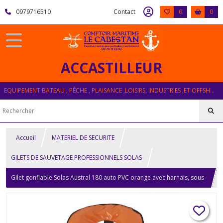
0979716510
Contact
0
0
ACCASTILLEUR
EQUIPEMENT BATEAU , PÊCHE , PLAISANCE ,LOISIRS, INDUSTRIES ,ET OFFSHORE
Accueil
MATERIEL DE SECURITE
GILETS DE SAUVETAGE PROFESSIONNELS SOLAS
Gilet gonflable Solas Austral 180 auto PVC orange avec harnais, sous-
cutale et masque anti-embrunts PLASTIMO