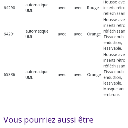
Housse avec
automatique
64290
avec
avec
Rouge
inserts rétro-
UML
réflechissants
Housse avec
inserts rétro-
automatique
réfléchissants
64291
avec
avec
Orange
UML
Tissu double
enduction,
lessivable.
Housse avec
inserts rétro-
réfléchissants
automatique
Tissu double
65336
avec
avec
Orange
UML
enduction,
lessivable.
Masque anti-
embruns.
Vous pourriez aussi être