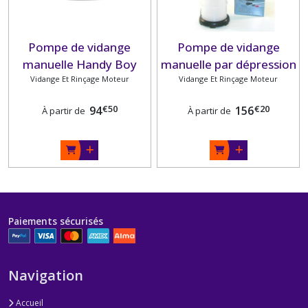
Pompe de vidange
Pompe de vidange
manuelle Handy Boy
manuelle par dépression
Vidange Et Rinçage Moteur
JABSCO
Vidange Et Rinçage Moteur
€
50
€
20
94
156
À partir de
À partir de
Paiements sécurisés
Navigation
Accueil