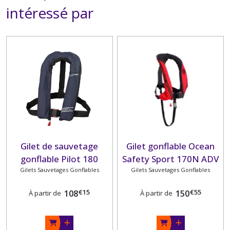
intéressé par
Gilet de sauvetage
Gilet gonflable Ocean
gonflable Pilot 180
Safety Sport 170N ADV
Gilets Sauvetages Gonflables
PLASTIMO
Gilets Sauvetages Gonflables
€
15
€
55
108
150
À partir de
À partir de