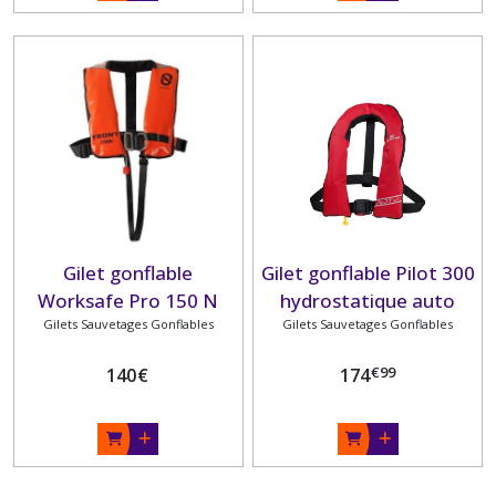
Gilet gonflable
Gilet gonflable Pilot 300
Worksafe Pro 150 N
hydrostatique auto
Gilets Sauvetages Gonflables
Hammar rouge avec
Gilets Sauvetages Gonflables
sous-cutale
€
99
140
€
174