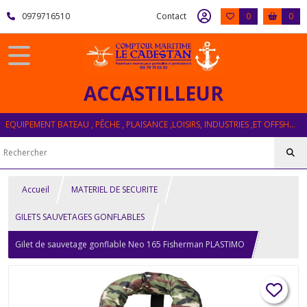
0979716510
Contact
0
0
ACCASTILLEUR
EQUIPEMENT BATEAU , PÊCHE , PLAISANCE ,LOISIRS, INDUSTRIES ,ET OFFSHORE
Accueil
MATERIEL DE SECURITE
GILETS SAUVETAGES GONFLABLES
Gilet de sauvetage gonflable Neo 165 Fisherman PLASTIMO