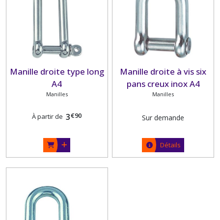
(1)
WINCHS
(15)
Manille droite type long
Manille droite à vis six
Afficher
A4
pans creux inox A4
les
Manilles
Manilles
résultats
€
90
3
À partir de
Sur demande
Détails