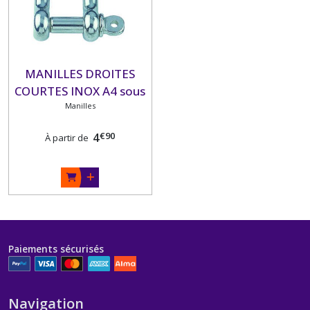
MANILLES DROITES
COURTES INOX A4 sous
blister
Manilles
€
90
4
À partir de
Paiements sécurisés
Navigation