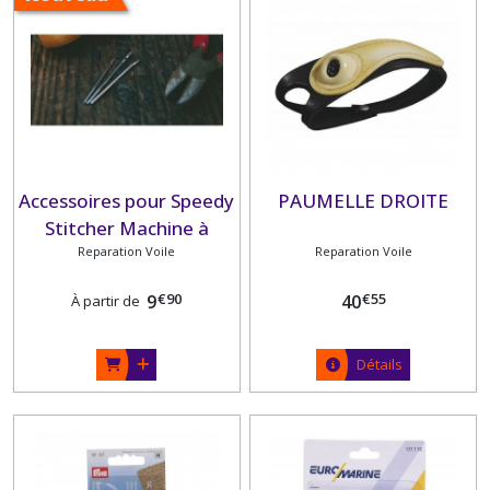
Accessoires pour Speedy
PAUMELLE DROITE
Stitcher Machine à
coudre manuelle
Reparation Voile
Reparation Voile
€
90
€
55
9
40
À partir de
Détails