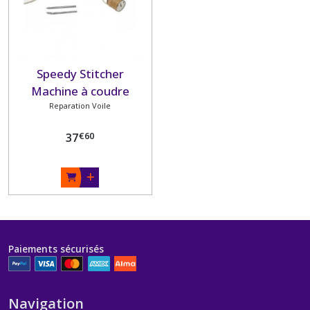
Speedy Stitcher
Machine à coudre
Reparation Voile
manuelle
€
60
37
Paiements sécurisés
Navigation