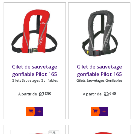
Gilet de sauvetage
Gilet de sauvetage
gonflable Pilot 165
gonflable Pilot 165
Gilets Sauvetages Gonflables
manuel PLASTIMO
automatique PLASTIMO
Gilets Sauvetages Gonflables
€
90
€
40
87
93
À partir de
À partir de