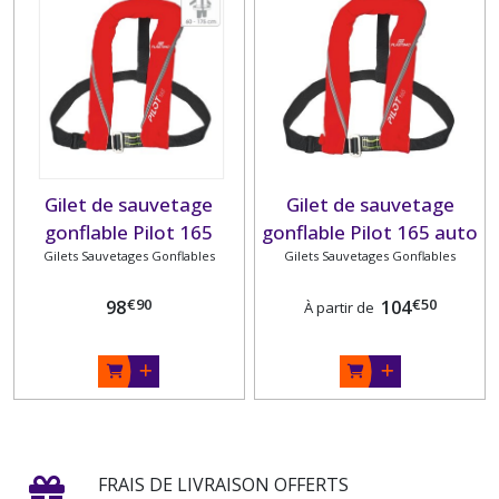
Gilet de sauvetage
Gilet de sauvetage
gonflable Pilot 165
gonflable Pilot 165 auto
automatique ROUGE
Gilets Sauvetages Gonflables
Gilets Sauvetages Gonflables
et hydrostatique
taille XXL PLASTIMO
PLASTIMO
€
90
€
50
98
104
À partir de
FRAIS DE LIVRAISON OFFERTS