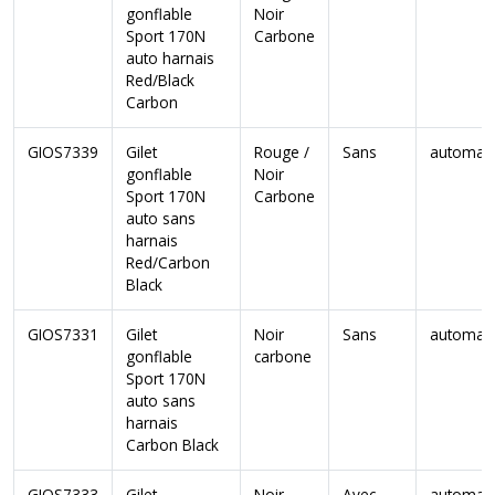
gonflable
Noir
Sport 170N
Carbone
auto harnais
Red/Black
Carbon
GIOS7339
Gilet
Rouge /
Sans
automat
gonflable
Noir
Sport 170N
Carbone
auto sans
harnais
Red/Carbon
Black
GIOS7331
Gilet
Noir
Sans
automat
gonflable
carbone
Sport 170N
auto sans
harnais
Carbon Black
GIOS7333
Gilet
Noir
Avec
automat