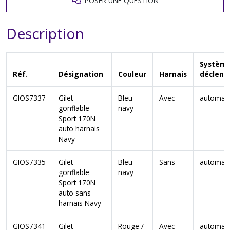
POSER UNE QUESTION
Description
Système
Réf.
Désignation
Couleur
Harnais
déclen
GIOS7337
Gilet
Bleu
Avec
automat
gonflable
navy
Sport 170N
auto harnais
Navy
GIOS7335
Gilet
Bleu
Sans
automat
gonflable
navy
Sport 170N
auto sans
harnais Navy
GIOS7341
Gilet
Rouge /
Avec
automat