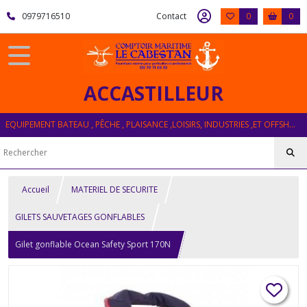
0979716510
Contact
0
0
ACCASTILLEUR
EQUIPEMENT BATEAU , PÊCHE , PLAISANCE ,LOISIRS, INDUSTRIES ,ET OFFSHORE
Accueil
MATERIEL DE SECURITE
GILETS SAUVETAGES GONFLABLES
Gilet gonflable Ocean Safety Sport 170N