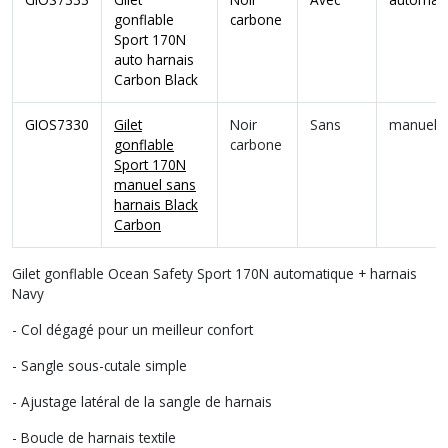
gonflable
carbone
Sport 170N
auto harnais
Carbon Black
GIOS7330
Gilet
Noir
Sans
manuel
gonflable
carbone
Sport 170N
manuel sans
harnais Black
Carbon
Gilet gonflable Ocean Safety Sport 170N automatique + harnais
Navy
- Col dégagé pour un meilleur confort
- Sangle sous-cutale simple
- Ajustage latéral de la sangle de harnais
- Boucle de harnais textile