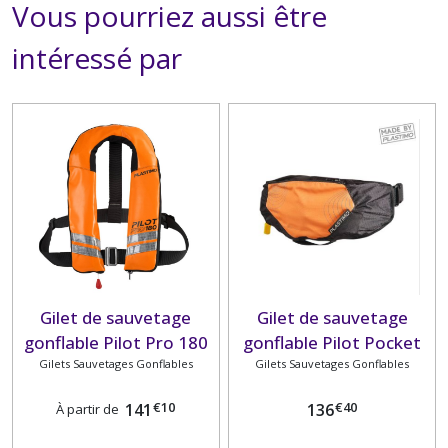
Vous pourriez aussi être
intéressé par
Gilet de sauvetage
Gilet de sauvetage
gonflable Pilot Pro 180
gonflable Pilot Pocket
Gilets Sauvetages Gonflables
PLASTIMO
Gilets Sauvetages Gonflables
PLASTIMO
€
10
€
40
141
136
À partir de