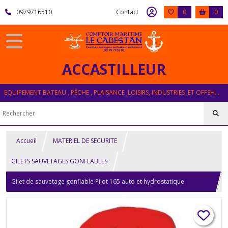
0979716510
Contact
0
0
ACCASTILLEUR
EQUIPEMENT BATEAU , PÊCHE , PLAISANCE ,LOISIRS, INDUSTRIES ,ET OFFSHORE
Accueil
MATERIEL DE SECURITE
GILETS SAUVETAGES GONFLABLES
Gilet de sauvetage gonflable Pilot 165 auto et hydrostatique
PLASTIMO