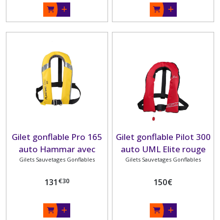
Gilet gonflable Pro 165
Gilet gonflable Pilot 300
auto Hammar avec
auto UML Elite rouge
harnais et lampe flash
Gilets Sauvetages Gonflables
Gilets Sauvetages Gonflables
avec sous-cutale
PLASTIMO
PLASTIMO
€
30
131
150
€