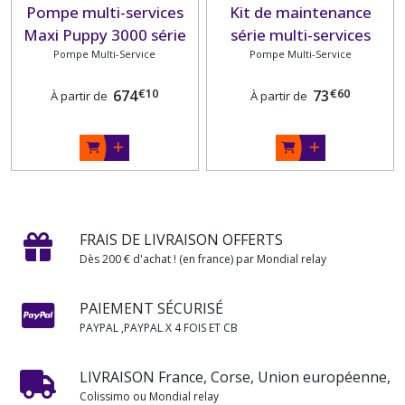
Pompe multi-services
Kit de maintenance
Maxi Puppy 3000 série
série multi-services
23610 JABSCO
Pompe Multi-Service
Pompe Multi-Service
PUPPY
€
10
€
60
674
73
À partir de
À partir de
FRAIS DE LIVRAISON OFFERTS
Dès 200 € d'achat ! (en france) par Mondial relay
PAIEMENT SÉCURISÉ
PAYPAL ,PAYPAL X 4 FOIS ET CB
LIVRAISON France, Corse, Union européenne,
Colissimo ou Mondial relay