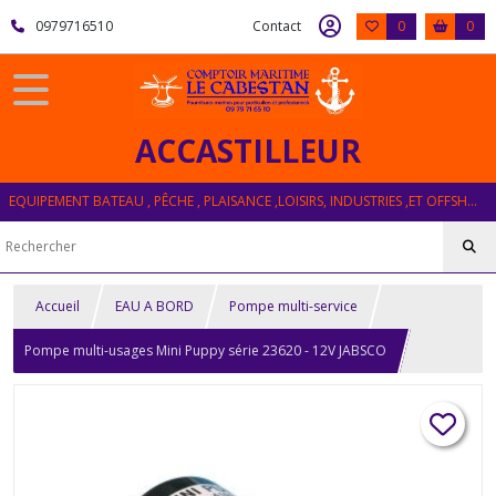
0979716510
Contact
0
0
ACCASTILLEUR
EQUIPEMENT BATEAU , PÊCHE , PLAISANCE ,LOISIRS, INDUSTRIES ,ET OFFSHORE
Accueil
EAU A BORD
Pompe multi-service
Pompe multi-usages Mini Puppy série 23620 - 12V JABSCO