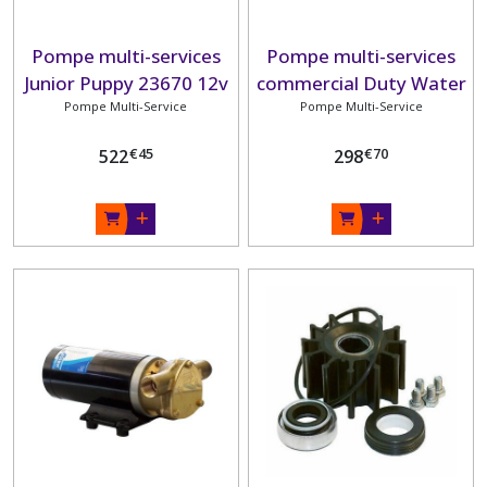
Pompe multi-services
Pompe multi-services
Junior Puppy 23670 12v
commercial Duty Water
ou 24 v JABSCO
Pompe Multi-Service
Puppy 23680 JABSCO
Pompe Multi-Service
€
45
€
70
522
298