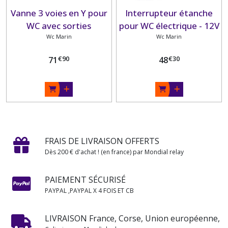
Vanne 3 voies en Y pour
Interrupteur étanche
WC avec sorties
pour WC électrique - 12V
orientables
Wc Marin
/ 24V - 80x60 mm
Wc Marin
€
90
€
30
71
48
FRAIS DE LIVRAISON OFFERTS
Dès 200 € d'achat ! (en france) par Mondial relay
PAIEMENT SÉCURISÉ
PAYPAL ,PAYPAL X 4 FOIS ET CB
LIVRAISON France, Corse, Union européenne,