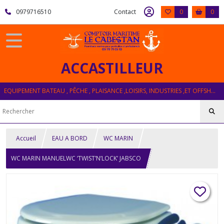
0979716510
Contact
0
0
ACCASTILLEUR
EQUIPEMENT BATEAU , PÊCHE , PLAISANCE ,LOISIRS, INDUSTRIES ,ET OFFSHORE
Accueil
EAU A BORD
WC MARIN
WC MARIN MANUELWC ‘TWIST’N’LOCK’ JABSCO