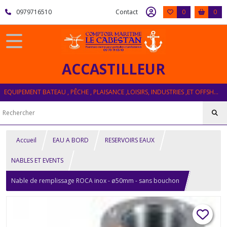
0979716510
Contact
0
0
ACCASTILLEUR
EQUIPEMENT BATEAU , PÊCHE , PLAISANCE ,LOISIRS, INDUSTRIES ,ET OFFSHORE
Accueil
EAU A BORD
RESERVOIRS EAUX
NABLES ET EVENTS
Nable de remplissage ROCA inox - ø50mm - sans bouchon