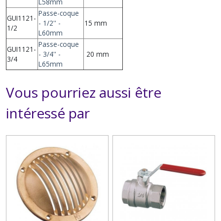
L58mm
Passe-coque
GUI1121-
- 1/2'' -
15 mm
1/2
L60mm
Passe-coque
GUI1121-
- 3/4'' -
20 mm
3/4
L65mm
Vous pourriez aussi être
intéressé par