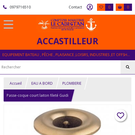
0979716510
Contact
0
0
ACCASTILLEUR
EQUIPEMENT BATEAU , PÊCHE , PLAISANCE ,LOISIRS, INDUSTRIES ,ET OFFSHORE
Accueil
EAU A BORD
PLOMBERIE
Passe-coque court laiton fileté Guidi