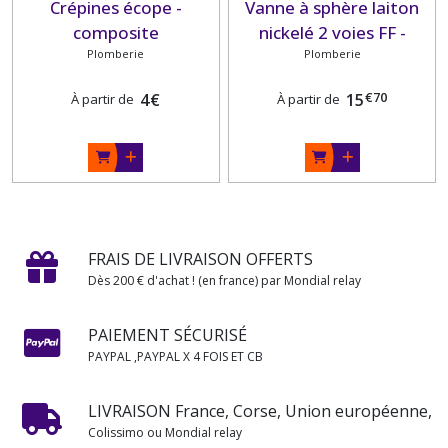
Crépines écope -
Vanne à sphère laiton
composite
nickelé 2 voies FF -
Plomberie
PN50/16 Guidi
Plomberie
€
70
4
€
15
À partir de
À partir de
FRAIS DE LIVRAISON OFFERTS
Dès 200 € d'achat ! (en france) par Mondial relay
PAIEMENT SÉCURISÉ
PAYPAL ,PAYPAL X 4 FOIS ET CB
LIVRAISON France, Corse, Union européenne,
Colissimo ou Mondial relay