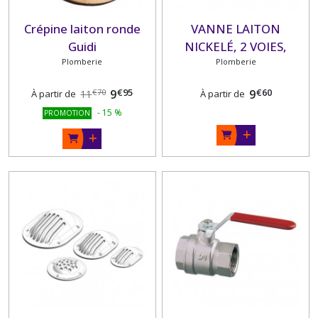
Crépine laiton ronde
VANNE LAITON
Guidi
NICKELÉ, 2 VOIES,
Plomberie
FEMELLE/FEMELLE
Plomberie
€
95
€
60
9
9
€
70
À partir de
11
À partir de
-
15
%
PROMOTION