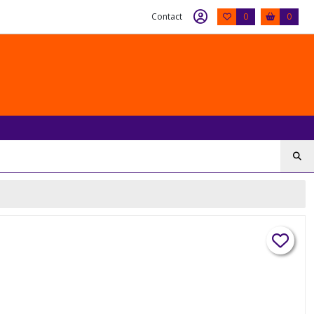
Contact
0
0