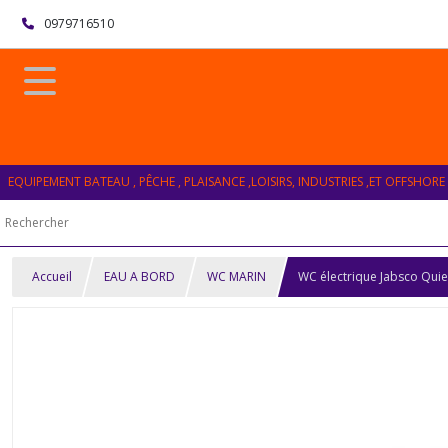
0979716510
EQUIPEMENT BATEAU , PÊCHE , PLAISANCE ,LOISIRS, INDUSTRIES ,ET OFFSHORE
Accueil
EAU A BORD
WC MARIN
WC électrique Jabsco Qui