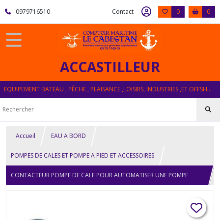
0979716510
Contact
0
0
ACCASTILLEUR
EQUIPEMENT BATEAU , PÊCHE , PLAISANCE ,LOISIRS, INDUSTRIES ,ET OFFSHORE
Accueil
EAU A BORD
POMPES DE CALES ET POMPE A PIED ET ACCESSOIRES
CONTACTEUR POMPE DE CALE POUR AUTOMATISER UNE POMPE
MANUELLE 12/32V