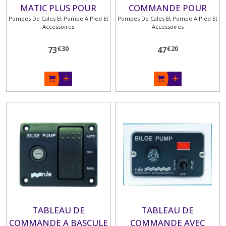
MATIC PLUS POUR
COMMANDE POUR
Pompes De Cales Et Pompe A Pied Et
POMPE DE CALE
Pompes De Cales Et Pompe A Pied Et
POMPE DE CALE
Accessoires
Accessoires
ON/OFF/ON 12V / 24 V
€
30
€
20
73
47
TABLEAU DE
TABLEAU DE
COMMANDE A BASCULE
COMMANDE AVEC