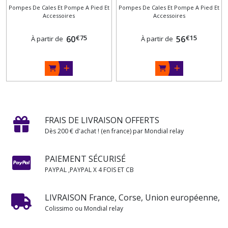
Pompes De Cales Et Pompe A Pied Et
POUR POMPE DE CALE
Pompes De Cales Et Pompe A Pied Et
TEMOIN LUMINEUX
Accessoires
Accessoires
AUTOMATQUE
POUR POMPE DE CALE
ON/OFF/ON
ON/OFF/ON
€
75
€
15
60
56
À partir de
À partir de
FRAIS DE LIVRAISON OFFERTS
Dès 200 € d'achat ! (en france) par Mondial relay
PAIEMENT SÉCURISÉ
PAYPAL ,PAYPAL X 4 FOIS ET CB
LIVRAISON France, Corse, Union européenne,
Colissimo ou Mondial relay