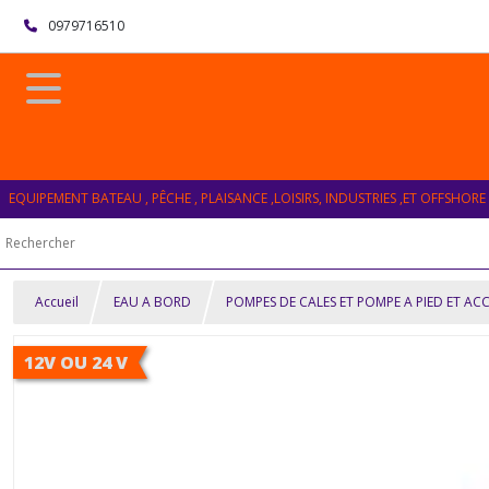
0979716510
EQUIPEMENT BATEAU , PÊCHE , PLAISANCE ,LOISIRS, INDUSTRIES ,ET OFFSHORE
Accueil
EAU A BORD
POMPES DE CALES ET POMPE A PIED ET AC
12V OU 24 V