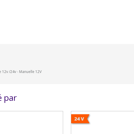
 12v /24v - Manuelle 12V
é par
24 V