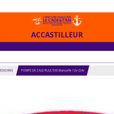
ACCASTILLEUR
CESSOIRES
POMPE DE CALE RULE 500 Manuelle 12v /24v