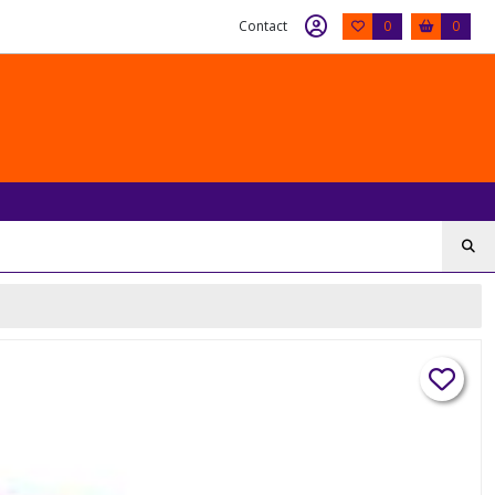
Contact
0
0