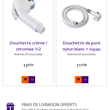
Douchette crème /
Douchette de pont
chromée 1/2
nylon blanc + tuyau
Robinet Et Douchette
Robinet Et Douchette
2.50m
€
50
€
90
13
11
FRAIS DE LIVRAISON OFFERTS
Dès 200 € d'achat ! (en france) par Mondial relay