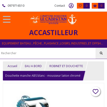
0979716510
Contact
0
0
ACCASTILLEUR
EQUIPEMENT BATEAU , PÊCHE , PLAISANCE ,LOISIRS, INDUSTRIES ,ET OFFSHORE
Accueil
EAU A BORD
ROBINET ET DOUCHETTE
Douchette manche ABS blanc - mousseur laiton chromé