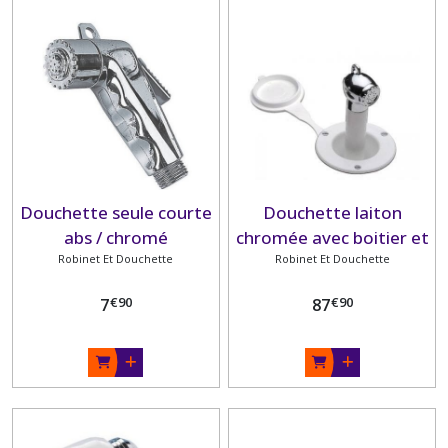
Douchette seule courte
Douchette laiton
abs / chromé
chromée avec boitier et
Robinet Et Douchette
Robinet Et Douchette
tuyau 3m
€
90
€
90
7
87