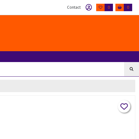
Contact
0
0