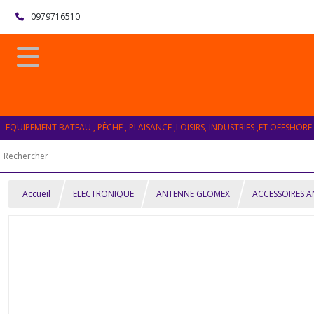
0979716510
EQUIPEMENT BATEAU , PÊCHE , PLAISANCE ,LOISIRS, INDUSTRIES ,ET OFFSHORE
Accueil
ELECTRONIQUE
ANTENNE GLOMEX
ACCESSOIRES 