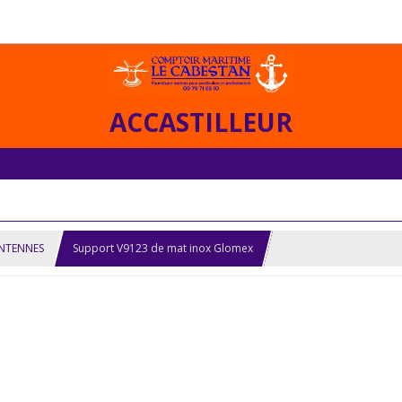
ACCASTILLEUR
ANTENNES
Support V9123 de mat inox Glomex