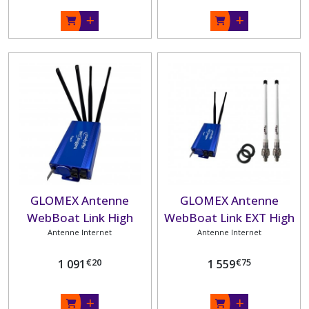
GLOMEX Antenne
GLOMEX Antenne
WebBoat Link High
WebBoat Link EXT High
Antenne Internet
Speed
Antenne Internet
Speed
€
20
€
75
1 091
1 559