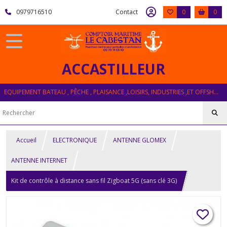
0979716510
Contact
0
0
ACCASTILLEUR
EQUIPEMENT BATEAU , PÊCHE , PLAISANCE ,LOISIRS, INDUSTRIES ,ET OFFSHORE
Accueil
ELECTRONIQUE
ANTENNE GLOMEX
ANTENNE INTERNET
Kit de contrôle à distance sans fil Zigboat 5G (sans clé 3G)