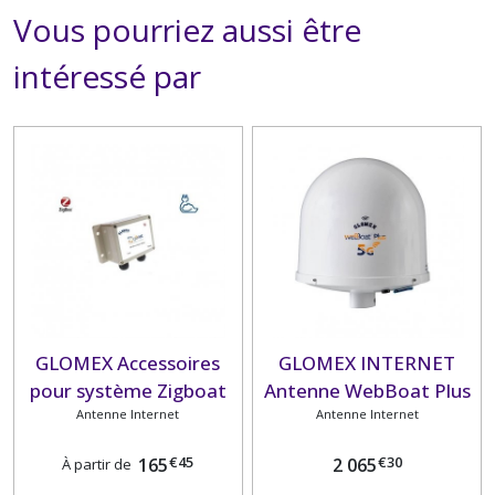
Vous pourriez aussi être
intéressé par
GLOMEX Accessoires
GLOMEX INTERNET
pour système Zigboat
Antenne WebBoat Plus
Antenne Internet
Antenne Internet
5G
€
45
€
30
165
2 065
À partir de