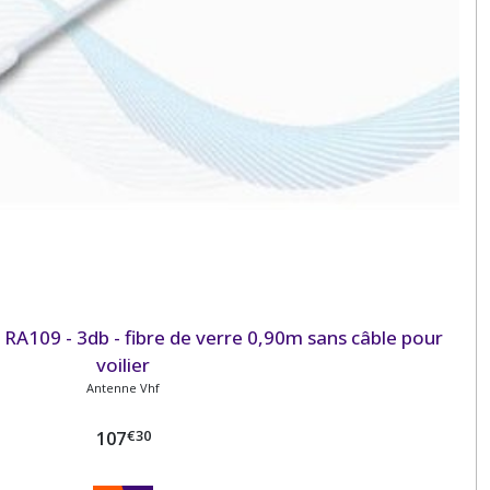
109 - 3db - fibre de verre 0,90m sans câble pour
voilier
Antenne Vhf
€
30
107