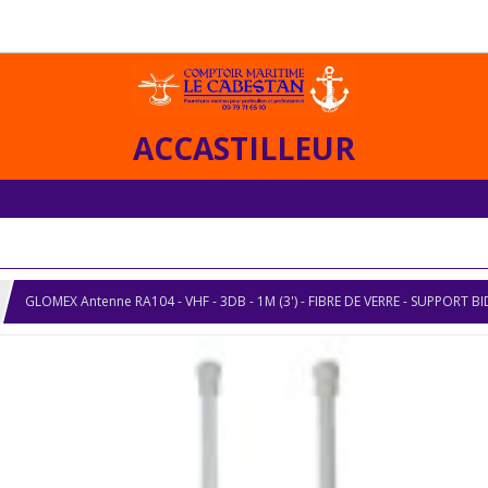
ACCASTILLEUR
GLOMEX Antenne RA104 - VHF - 3DB - 1M (3') - FIBRE DE VERRE - SUPPORT 