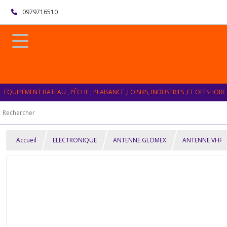
0979716510
EQUIPEMENT BATEAU , PÊCHE , PLAISANCE ,LOISIRS, INDUSTRIES ,ET OFFSHORE
Accueil
ELECTRONIQUE
ANTENNE GLOMEX
ANTENNE VHF