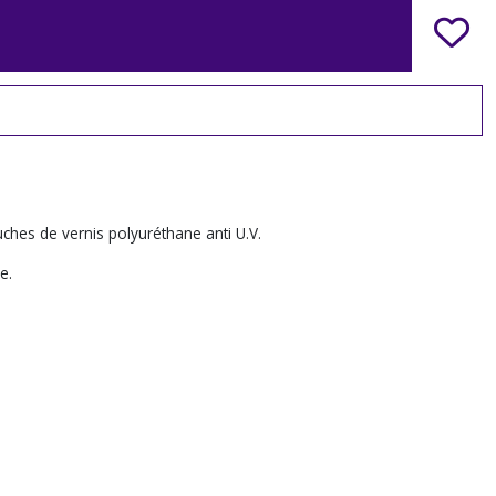
uches de vernis polyuréthane anti U.V.
e.