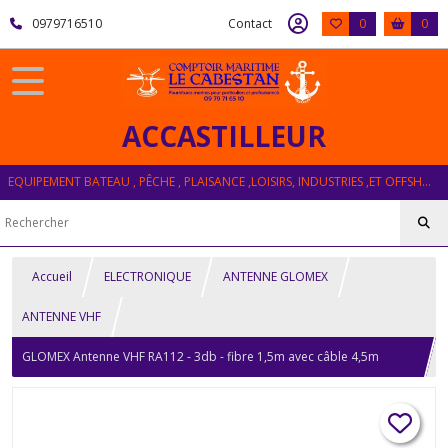
0979716510
Contact
0
0
ACCASTILLEUR
EQUIPEMENT BATEAU , PÊCHE , PLAISANCE ,LOISIRS, INDUSTRIES ,ET OFFSHORE
Accueil
ELECTRONIQUE
ANTENNE GLOMEX
ANTENNE VHF
GLOMEX Antenne VHF RA112 - 3db - fibre 1,5m avec câble 4,5m
embase chromée ou nylon