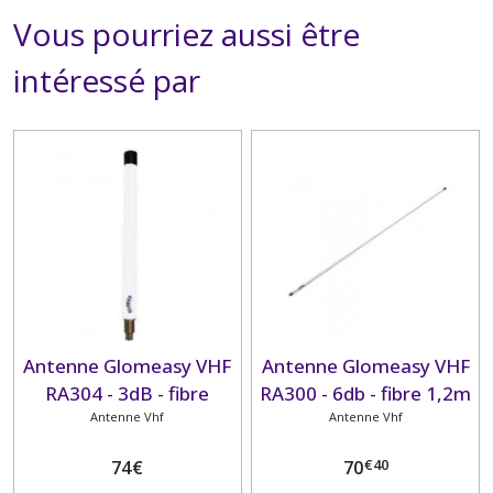
Vous pourriez aussi être
intéressé par
Antenne Glomeasy VHF
Antenne Glomeasy VHF
RA304 - 3dB - fibre
RA300 - 6db - fibre 1,2m
Antenne Vhf
0.25m
Antenne Vhf
€
40
74
€
70