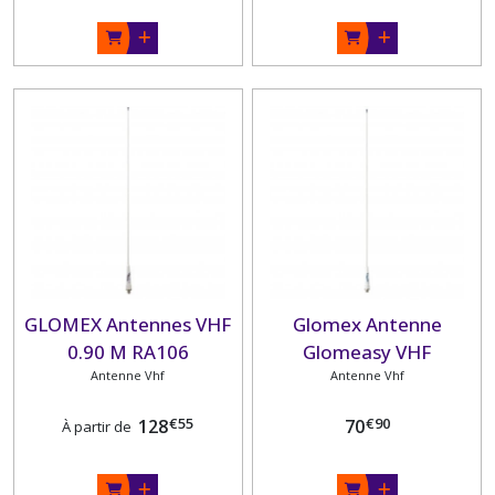
GLOMEX Antennes VHF
Glomex Antenne
0.90 M RA106
Glomeasy VHF
Antenne Vhf
RA106SLSFME - 3dB -
Antenne Vhf
inox 0.90m
€
55
€
90
128
70
À partir de