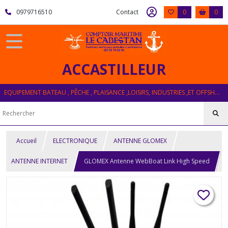
0979716510
Contact
0
0
ACCASTILLEUR
EQUIPEMENT BATEAU , PÊCHE , PLAISANCE ,LOISIRS, INDUSTRIES ,ET OFFSHORE
Accueil
ELECTRONIQUE
ANTENNE GLOMEX
ANTENNE INTERNET
GLOMEX Antenne WebBoat Link High Speed