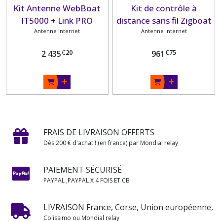
Kit Antenne WebBoat
Kit de contrôle à
IT5000 + Link PRO
distance sans fil Zigboat
IT1405PRO EXT 5G
Antenne Internet
5G (sans clé 3G)
Antenne Internet
€
20
€
75
2 435
961
FRAIS DE LIVRAISON OFFERTS
Dès 200 € d'achat ! (en france) par Mondial relay
PAIEMENT SÉCURISÉ
PAYPAL ,PAYPAL X 4 FOIS ET CB
LIVRAISON France, Corse, Union européenne,
Colissimo ou Mondial relay