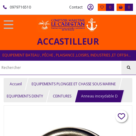
0979716510
Contact
0
0
ACCASTILLEUR
EQUIPEMENT BATEAU , PÊCHE , PLAISANCE ,LOISIRS, INDUSTRIES ,ET OFFSHORE
Accueil
EQUIPEMENTS PLONGEE ET CHASSE SOUS MARINE
EQUIPEMENTS DENTY
CEINTURES
Anneau inoxydable D