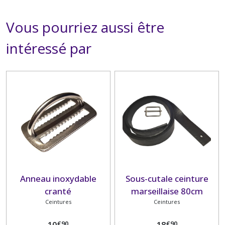
Vous pourriez aussi être
intéressé par
Anneau inoxydable
Sous-cutale ceinture
cranté
marseillaise 80cm
Ceintures
Ceintures
€
90
€
90
10
18