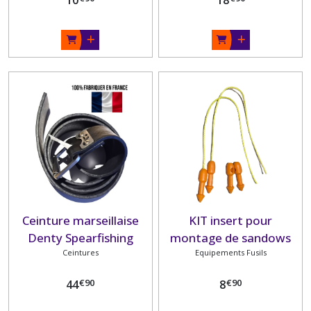
Ceinture marseillaise
KIT insert pour
Denty Spearfishing
montage de sandows
Ceintures
avec Dyneema
Equipements Fusils
€
90
€
90
44
8