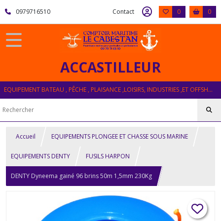
0979716510
Contact
0
0
ACCASTILLEUR
EQUIPEMENT BATEAU , PÊCHE , PLAISANCE ,LOISIRS, INDUSTRIES ,ET OFFSHORE
Accueil
EQUIPEMENTS PLONGEE ET CHASSE SOUS MARINE
EQUIPEMENTS DENTY
FUSILS HARPON
DENTY Dyneema gainé 96 brins 50m 1,5mm 230Kg