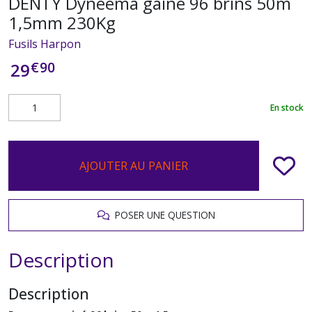
DENTY Dyneema gainé 96 brins 50m
1,5mm 230Kg
Fusils Harpon
€
90
29
En stock
AJOUTER AU PANIER
POSER UNE QUESTION
Description
Description