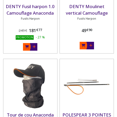
DENTY Fusil harpon 1.0
DENTY Moulinet
Camouflage Anaconda
vertical Camouflage
sans moulinet monté
Fusils Harpon
Anaconda grand volume
Fusils Harpon
simple sandows
50m
€
77
€
90
181
49
249
€
-
27
%
PROMOTION
Tour de cou Anaconda
POLESPEAR 3 POINTES