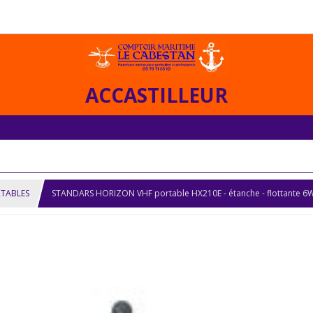
ACCASTILLEUR
RTABLES
STANDARS HORIZON VHF portable HX210E - étanche - flottante 6W