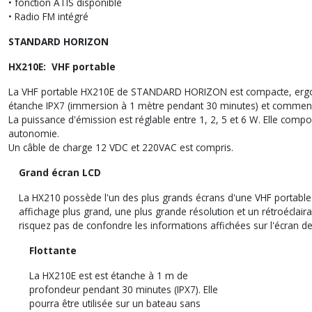
• fonction ATIS disponible
• Radio FM intégré
STANDARD HORIZON
HX210E: VHF portable
La VHF portable HX210E de STANDARD HORIZON est compacte, ergonomique
étanche
IPX7
(immersion à 1 mètre pendant 30 minutes) et commence à
La puissance d'émission est réglable entre 1, 2, 5 et 6 W. Elle com
autonomie.
Un câble de charge 12 VDC et 220VAC est compris.
Grand écran LCD
La HX210 possède l'un des plus grands écrans d'une VHF portable
affichage plus grand, une plus grande résolution et un rétroéclair
risquez pas de confondre les informations affichées sur l'écran d
Flottante
La HX210E est est étanche à 1 m de
profondeur pendant 30 minutes (
IPX7
). Elle
pourra être utilisée sur un bateau sans