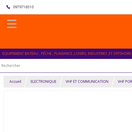
0979716510
EQUIPEMENT BATEAU , PÊCHE , PLAISANCE ,LOISIRS, INDUSTRIES ,ET OFFSHORE
Accueil
ELECTRONIQUE
VHF ET COMMUNICATION
VHF PO