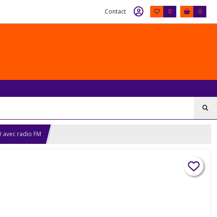
Contact
0
0
 avec radio FM